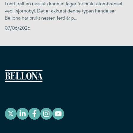
I natt traff en russisk drone et lager for brukt atombrensel
ved Tsjornobyl. Det er akkurat denne typen hendelser
Bellona har brukt nesten førti år p...
07/06/2026