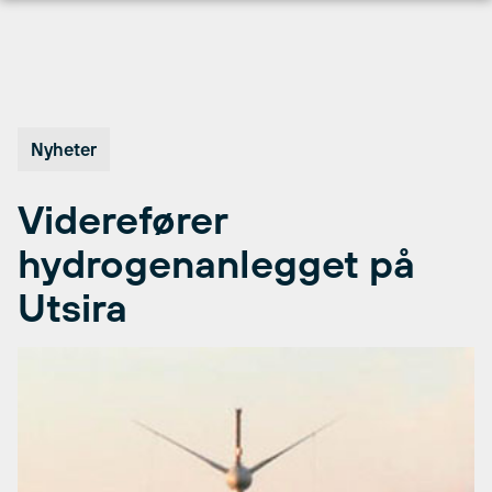
Hopp
til
innhold
Nyheter
Viderefører
hydrogenanlegget på
Utsira