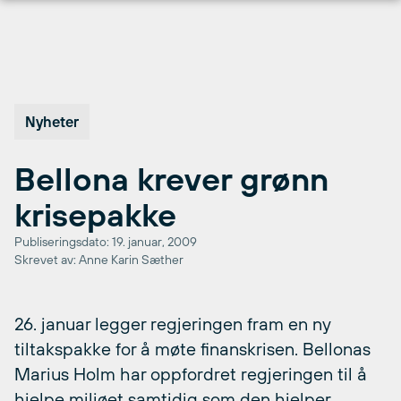
Hopp
til
innhold
Nyheter
Bellona krever grønn
krisepakke
Publiseringsdato: 19. januar, 2009
Skrevet av: Anne Karin Sæther
26. januar legger regjeringen fram en ny
tiltakspakke for å møte finanskrisen. Bellonas
Marius Holm har oppfordret regjeringen til å
hjelpe miljøet samtidig som den hjelper