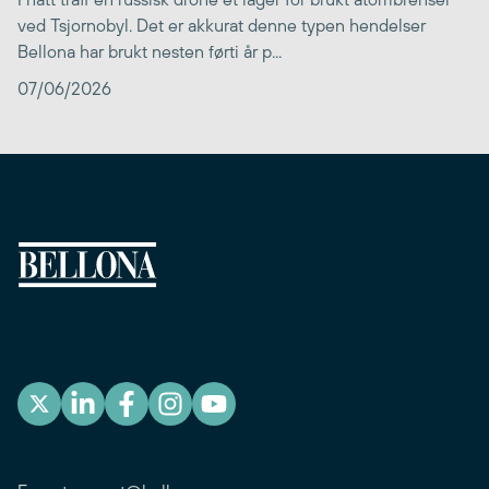
ved Tsjornobyl. Det er akkurat denne typen hendelser
Bellona har brukt nesten førti år p...
07/06/2026