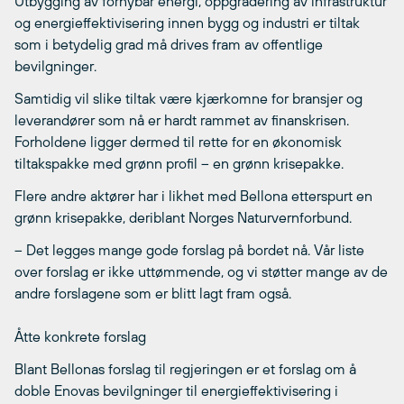
Utbygging av fornybar energi, oppgradering av infrastruktur
og energieffektivisering innen bygg og industri er tiltak
som i betydelig grad må drives fram av offentlige
bevilgninger.
Samtidig vil slike tiltak være kjærkomne for bransjer og
leverandører som nå er hardt rammet av finanskrisen.
Forholdene ligger dermed til rette for en økonomisk
tiltakspakke med grønn profil – en grønn krisepakke.
Flere andre aktører har i likhet med Bellona etterspurt en
grønn krisepakke, deriblant Norges Naturvernforbund.
– Det legges mange gode forslag på bordet nå. Vår liste
over forslag er ikke uttømmende, og vi støtter mange av de
andre forslagene som er blitt lagt fram også.
Åtte konkrete forslag
Blant Bellonas forslag til regjeringen er et forslag om å
doble Enovas bevilgninger til energieffektivisering i