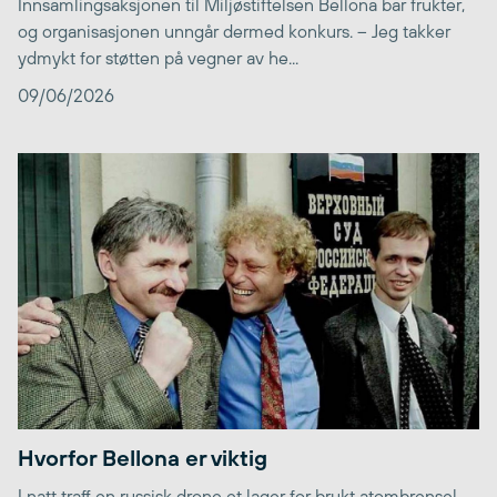
Innsamlingsaksjonen til Miljøstiftelsen Bellona bar frukter,
og organisasjonen unngår dermed konkurs. – Jeg takker
ydmykt for støtten på vegner av he...
09/06/2026
Hvorfor Bellona er viktig
I natt traff en russisk drone et lager for brukt atombrensel