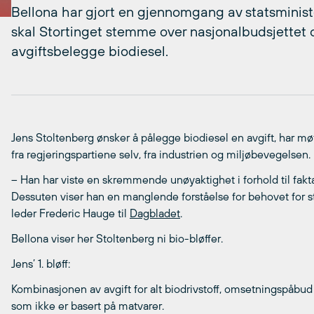
Bellona har gjort en gjennomgang av statsministe
skal Stortinget stemme over nasjonalbudsjettet 
avgiftsbelegge biodiesel.
Jens Stoltenberg ønsker å pålegge biodiesel en avgift, har møt
fra regjeringspartiene selv, fra industrien og miljøbevegelsen.
– Han har viste en skremmende unøyaktighet i forhold til fak
Dessuten viser han en manglende forståelse for behovet for st
leder Frederic Hauge til
Dagbladet
.
Bellona viser her Stoltenberg ni bio-bløffer.
Jens’ 1. bløff:
Kombinasjonen av avgift for alt biodrivstoff, omsetningspåbud
som ikke er basert på matvarer.