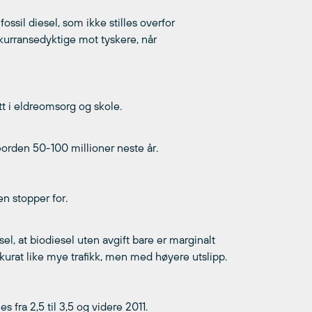
ssil diesel, som ikke stilles overfor
nkurransedyktige mot tyskere, når
utt i eldreomsorg og skole.
lseorden 50-100 millioner neste år.
 en stopper for.
sel, at biodiesel uten avgift bare er marginalt
kkurat like mye trafikk, men med høyere utslipp.
fra 2,5 til 3,5 og videre 2011.