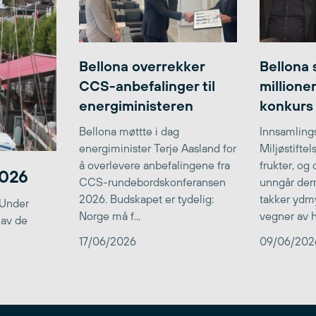
Bellona overrekker
Bellona 
CCS-anbefalinger til
millione
energiministeren
konkurs
Bellona møttte i dag
Innsamlings
energiminister Terje Aasland for
Miljøstifte
å overlevere anbefalingene fra
frukter, og
2026
CCS-rundebordskonferansen
unngår der
2026. Budskapet er tydelig:
takker ydmy
 Under
Norge må f...
vegner av he
 av de
17/06/2026
09/06/202