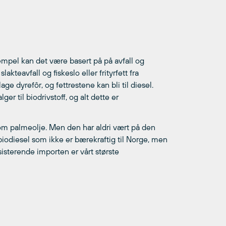
empel kan det være basert på på avfall og
kteavfall og fiskeslo eller frityrfett fra
ge dyrefôr, og fettrestene kan bli til diesel.
 til biodrivstoff, og alt dette er
Som palmeolje. Men den har aldri vært på den
 biodiesel som ikke er bærekraftig til Norge, men
isterende importen er vårt største