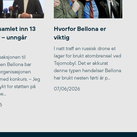
samlet inn 13
Hvorfor Bellona er
r – unngår
viktig
I natt traff en russisk drone et
lager for brukt atombrensel ved
aksjonen til
Tsjornobyl. Det er akkurat
lsen Bellona bar
denne typen hendelser Bellona
 organisasjonen
har brukt nesten førti år p...
med konkurs. – Jeg
kt for støtten på
07/06/2026
...
6