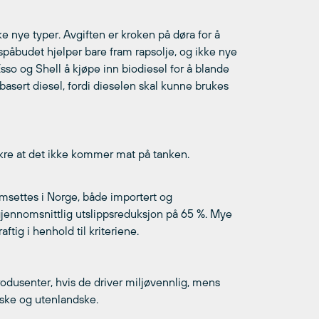
ikke nye typer. Avgiften er kroken på døra for å
spåbudet hjelper bare fram rapsolje, og ikke nye
 Esso og Shell å kjøpe inn biodiesel for å blande
sbasert diesel, fordi dieselen skal kunne brukes
sikre at det ikke kommer mat på tanken.
msettes i Norge, både importert og
 gjennomsnittlig utslippsreduksjon på 65 %. Mye
ig i henhold til kriteriene.
rodusenter, hvis de driver miljøvennlig, mens
rske og utenlandske.