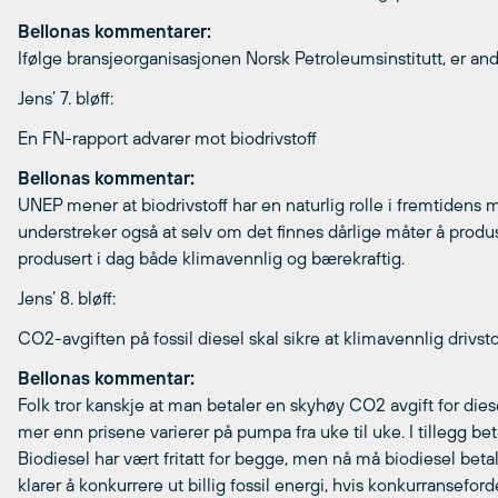
Bellonas kommentarer:
Ifølge bransjeorganisasjonen Norsk Petroleumsinstitutt, er ande
Jens’ 7. bløff:
En FN-rapport advarer mot biodrivstoff
Bellonas kommentar:
UNEP mener at biodrivstoff har en naturlig rolle i fremtidens
understreker også at selv om det finnes dårlige måter å produs
produsert i dag både klimavennlig og bærekraftig.
Jens’ 8. bløff:
CO2-avgiften på fossil diesel skal sikre at klimavennlig drivsto
Bellonas kommentar:
Folk tror kanskje at man betaler en skyhøy CO2 avgift for diesel.
mer enn prisene varierer på pumpa fra uke til uke. I tillegg bet
Biodiesel har vært fritatt for begge, men nå må biodiesel betal
klarer å konkurrere ut billig fossil energi, hvis konkurransefo