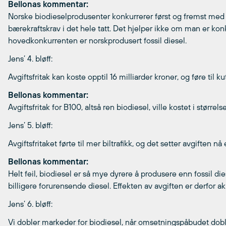
Bellonas kommentar:
Norske biodieselprodusenter konkurrerer først og fremst med fo
bærekraftskrav i det hele tatt. Det hjelper ikke om man er ko
hovedkonkurrenten er norskprodusert fossil diesel.
Jens’ 4. bløff:
Avgiftsfritak kan koste opptil 16 milliarder kroner, og føre til k
Bellonas kommentar:
Avgiftsfritak for B100, altså ren biodiesel, ville kostet i større
Jens’ 5. bløff:
Avgiftsfritaket førte til mer biltrafikk, og det setter avgiften nå
Bellonas kommentar:
Helt feil, biodiesel er så mye dyrere å produsere enn fossil die
billigere forurensende diesel. Effekten av avgiften er derfor a
Jens’ 6. bløff:
Vi dobler markeder for biodiesel, når omsetningspåbudet dobles 