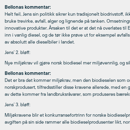
Bellonas kommentar:
Helt feil, Jens sin politikk sikrer kun tradisjonelt biodrivstoff, 
bruke trevirke, avfall, alger og lignende på tanken. Omsetning
innovative produkter. Årsaken til det er at det nå overlates til
inn i vanlig diesel, og de tør ikke prøve ut for eksempel avfall
av absolutt alle dieselbiler i landet.
Jens’ 2. bløff:
Nye miljøkrav vil gjøre norsk biodiesel mer miljøvennlig, og 
Bellonas kommentar:
Det er bra det kommer miljøkrav, men den biodieselen som o
norskprodusert, tilfredsstiller disse kravene allerede, med en
av dette kommer fra landbruksråvarer, som produseres bærekraft
Jens’ 3. bløff:
Miljøkravene blir et konkurransefortrinn for norske biodieselp
avgiften på sin side rammer alle biodieselprodusenter likt, no