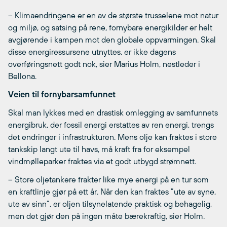
– Klimaendringene er en av de største trusselene mot natur
og miljø, og satsing på rene, fornybare energikilder er helt
avgjørende i kampen mot den globale oppvarmingen. Skal
disse energiressursene utnyttes, er ikke dagens
overføringsnett godt nok, sier Marius Holm, nestleder i
Bellona.
Veien til fornybarsamfunnet
Skal man lykkes med en drastisk omlegging av samfunnets
energibruk, der fossil energi erstattes av ren energi, trengs
det endringer i infrastrukturen. Mens olje kan fraktes i store
tankskip langt ute til havs, må kraft fra for eksempel
vindmølleparker fraktes via et godt utbygd strømnett.
– Store oljetankere frakter like mye energi på en tur som
en kraftlinje gjør på ett år. Når den kan fraktes ”ute av syne,
ute av sinn”, er oljen tilsynelatende praktisk og behagelig,
men det gjør den på ingen måte bærekraftig, sier Holm.