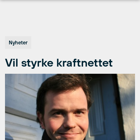
Hopp
til
innhold
Nyheter
Vil styrke kraftnettet