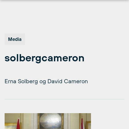
Hopp
til
innhold
Media
solbergcameron
Erna Solberg og David Cameron