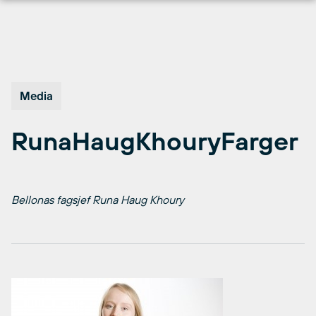
Hopp
til
innhold
Media
RunaHaugKhouryFarger
Bellonas fagsjef Runa Haug Khoury