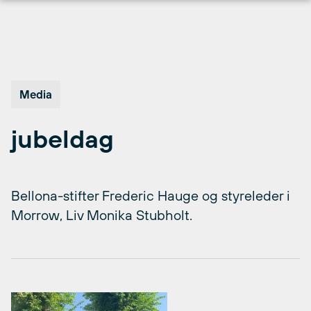
Hopp
til
innhold
Media
jubeldag
Bellona-stifter Frederic Hauge og styreleder i
Morrow, Liv Monika Stubholt.