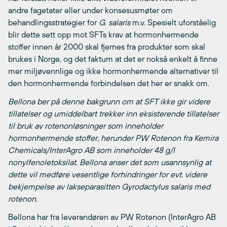
andre fagetater eller under konsesusmøter om
behandlingsstrategier for
G. salaris
m.v. Spesielt uforståelig
blir dette sett opp mot SFTs krav at hormonhermende
stoffer innen år 2000 skal fjernes fra produkter som skal
brukes i Norge, og det faktum at det er nokså enkelt å finne
mer miljøvennlige og ikke hormonhermende alternativer til
den hormonhermende forbindelsen det her er snakk om.
Bellona ber på denne bakgrunn om at SFT ikke gir videre
tillatelser og umiddelbart trekker inn eksisterende tillatelser
til bruk av rotenonløsninger som inneholder
hormonhermende stoffer, herunder PW Rotenon fra Kemira
Chemicals/InterAgro AB som inneholder 48 g/l
nonylfenoletoksilat. Bellona anser det som usannsynlig at
dette vil medføre vesentlige forhindringer for evt. videre
bekjempelse av lakseparasitten Gyrodactylus salaris med
rotenon.
Bellona har fra leverandøren av PW Rotenon (InterAgro AB