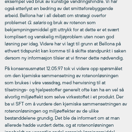
eksempel ved bruk av kunstige vandringshindre. Vi har
også etterlyst en bedring av det smitteforebyggende
arbeid. Bellona har i all debatt om strategi overfor
problemet
G. salaris
og bruk av rotenon som
bekjempningsmiddel gitt uttrykk for at dette er et svært
komplisert og vanskelig miljøproblem uten noen god
løsning per idag. Videre har vi lagt til grunn at Bellona på
ethvert tidspunkt kan komme til å skifte standpunkt i saken
dersom ny informasjon tilsier at vi finner dette nødvendig.
På konsensusmøtet 12.05.97 tok vi videre opp spørsmålet
om den kjemiske sammensetning av rotenonløsningen
som brukes i våre vassdrag, med henvisning til at
tilsetnings- og hjelpestoffer generelt ofte kan ha en vel så
alvorlig miljøeffekt som selve virkestoffet i et produkt. Der
ba vi SFT om å vurdere den kjemiske sammensetningen av
rotenonløsningen og miljøeffekter av de ulike
bestanddelene grundig. Det ble da informert om at man
allerede hadde vurdert dette, og at rotenonløsningen