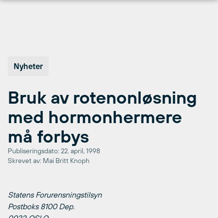
Hopp
til
innhold
Nyheter
Bruk av rotenonløsning
med hormonhermere
må forbys
Publiseringsdato: 22. april, 1998
Skrevet av: Mai Britt Knoph
Statens Forurensningstilsyn
Postboks 8100 Dep.