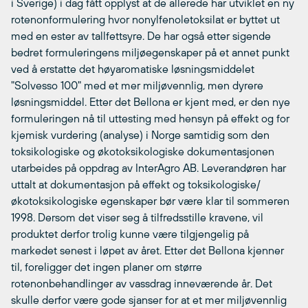
i Sverige) i dag fått opplyst at de allerede har utviklet en ny
rotenonformulering hvor nonylfenoletoksilat er byttet ut
med en ester av tallfettsyre. De har også etter sigende
bedret formuleringens miljøegenskaper på et annet punkt
ved å erstatte det høyaromatiske løsningsmiddelet
"Solvesso 100" med et mer miljøvennlig, men dyrere
løsningsmiddel. Etter det Bellona er kjent med, er den nye
formuleringen nå til uttesting med hensyn på effekt og for
kjemisk vurdering (analyse) i Norge samtidig som den
toksikologiske og økotoksikologiske dokumentasjonen
utarbeides på oppdrag av InterAgro AB. Leverandøren har
uttalt at dokumentasjon på effekt og toksikologiske/
økotoksikologiske egenskaper bør være klar til sommeren
1998. Dersom det viser seg å tilfredsstille kravene, vil
produktet derfor trolig kunne være tilgjengelig på
markedet senest i løpet av året. Etter det Bellona kjenner
til, foreligger det ingen planer om større
rotenonbehandlinger av vassdrag inneværende år. Det
skulle derfor være gode sjanser for at et mer miljøvennlig