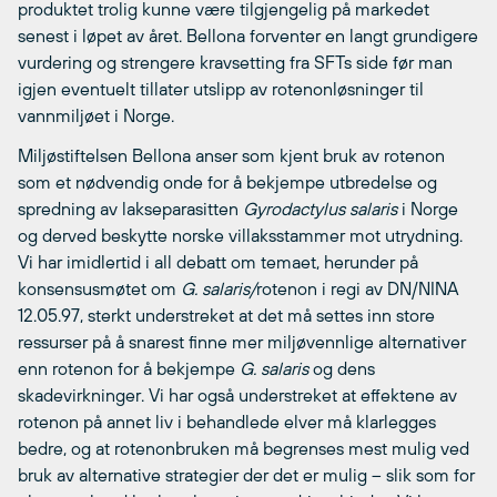
produktet trolig kunne være tilgjengelig på markedet
senest i løpet av året. Bellona forventer en langt grundigere
vurdering og strengere kravsetting fra SFTs side før man
igjen eventuelt tillater utslipp av rotenonløsninger til
vannmiljøet i Norge.
Miljøstiftelsen Bellona anser som kjent bruk av rotenon
som et nødvendig onde for å bekjempe utbredelse og
spredning av lakseparasitten
Gyrodactylus salaris
i Norge
og derved beskytte norske villaksstammer mot utrydning.
Vi har imidlertid i all debatt om temaet, herunder på
konsensusmøtet om
G. salaris/
rotenon i regi av DN/NINA
12.05.97, sterkt understreket at det må settes inn store
ressurser på å snarest finne mer miljøvennlige alternativer
enn rotenon for å bekjempe
G. salaris
og dens
skadevirkninger. Vi har også understreket at effektene av
rotenon på annet liv i behandlede elver må klarlegges
bedre, og at rotenonbruken må begrenses mest mulig ved
bruk av alternative strategier der det er mulig – slik som for