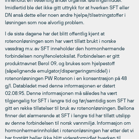
inneholdt en vesentlig andel organisk løsningsmiddel.
Imidlertid ble det ikke gitt uttrykk for at hverken SFT eller
DN anså dette eller noen andre hjelpe/tilsetningstoffer i
løsningen som noe alvorlig problem.
I de siste dagene har det blitt offentlig kjent at
rotenonløsningen som har vært tillatt brukt i norske
vassdrag m.v. av SFT inneholder den hormonhermende
forbindelsen nonylfenoletoksilat. Forbindelsen er gitt
produktnavnet Berol 09, og brukes som hjelpestoff
(såpelignende emulgator/dispergeringsmiddel) i
rotenonløsningen PW Rotenon i en konsentrasjon på 48
g/l. Databladet med denne informasjonen er datert
02.08.95. Denne informasjonen må således ha vært
tilgjengelig for SFT i lengre tid og før/samtidig som SFT har
gitt en rekke tillatelser til bruk av rotenonløsningen. Bellona
finner det alarmerende at SFT i lengre tid har tillatt utslipp
av denne forbindelsen til norsk vannmiljø. Informasjon om
hormonhermerinnholdet i rotenonløsningen har etter det vi
har forstått heller ikke blitt videreformidlet hverken til