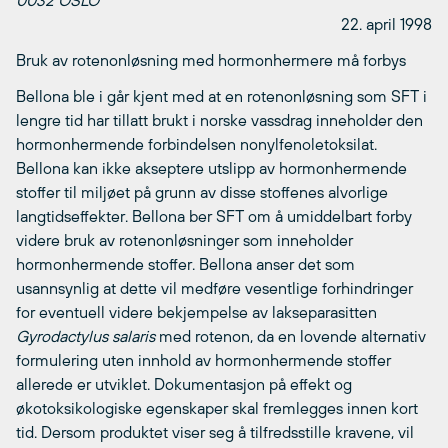
0032 OSLO
22. april 1998
Bruk av rotenonløsning med hormonhermere må forbys
Bellona ble i går kjent med at en rotenonløsning som SFT i
lengre tid har tillatt brukt i norske vassdrag inneholder den
hormonhermende forbindelsen nonylfenoletoksilat.
Bellona kan ikke akseptere utslipp av hormonhermende
stoffer til miljøet på grunn av disse stoffenes alvorlige
langtidseffekter. Bellona ber SFT om å umiddelbart forby
videre bruk av rotenonløsninger som inneholder
hormonhermende stoffer. Bellona anser det som
usannsynlig at dette vil medføre vesentlige forhindringer
for eventuell videre bekjempelse av lakseparasitten
Gyrodactylus salaris
med rotenon, da en lovende alternativ
formulering uten innhold av hormonhermende stoffer
allerede er utviklet. Dokumentasjon på effekt og
økotoksikologiske egenskaper skal fremlegges innen kort
tid. Dersom produktet viser seg å tilfredsstille kravene, vil