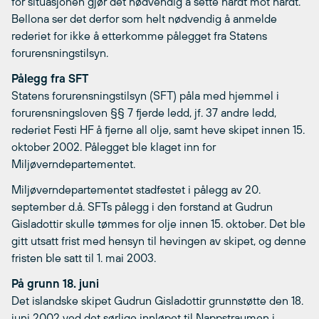
for situasjonen gjør det nødvendig å sette hardt mot hardt.
Bellona ser det derfor som helt nødvendig å anmelde
rederiet for ikke å etterkomme pålegget fra Statens
forurensningstilsyn.
Pålegg fra SFT
Statens forurensningstilsyn (SFT) påla med hjemmel i
forurensningsloven §§ 7 fjerde ledd, jf. 37 andre ledd,
rederiet Festi HF å fjerne all olje, samt heve skipet innen 15.
oktober 2002. Pålegget ble klaget inn for
Miljøverndepartementet.
Miljøverndepartementet stadfestet i pålegg av 20.
september d.å. SFTs pålegg i den forstand at Gudrun
Gisladottir skulle tømmes for olje innen 15. oktober. Det ble
gitt utsatt frist med hensyn til hevingen av skipet, og denne
fristen ble satt til 1. mai 2003.
På grunn 18. juni
Det islandske skipet Gudrun Gisladottir grunnstøtte den 18.
juni 2002 ved det sørlige innløpet til Nappstraumen i