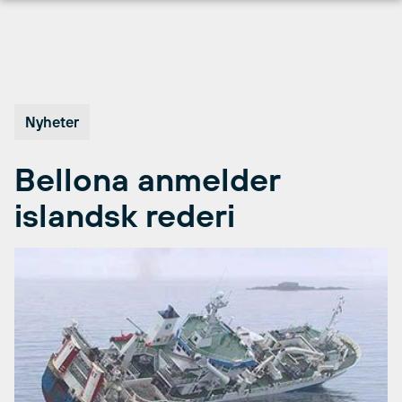
Hopp
til
innhold
Nyheter
Bellona anmelder
islandsk rederi