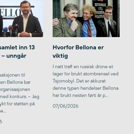
samlet inn 13
Hvorfor Bellona er
r – unngår
viktig
I natt traff en russisk drone et
lager for brukt atombrensel ved
aksjonen til
Tsjornobyl. Det er akkurat
lsen Bellona bar
denne typen hendelser Bellona
 organisasjonen
har brukt nesten førti år p...
med konkurs. – Jeg
kt for støtten på
07/06/2026
...
6