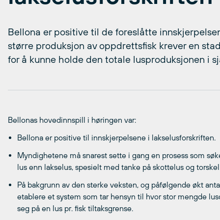
Bellona er positive til de foreslåtte innskjerpelse
større produksjon av oppdrettsfisk krever en stadig
for å kunne holde den totale lusproduksjonen i sj
Bellonas hovedinnspill i høringen var:
Bellona er positive til innskjerpelsene i lakselusforskriften.
Myndighetene må snarest sette i gang en prosess som søker 
lus enn lakselus, spesielt med tanke på skottelus og torske
På bakgrunn av den sterke veksten, og påfølgende økt anta
etablere et system som tar hensyn til hvor stor mengde lus
seg på en lus pr. fisk tiltaksgrense.