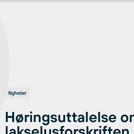
Nyheter
Høringsuttalelse o
lakselusforskriften