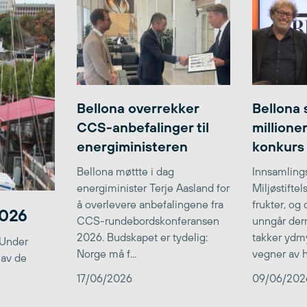
Bellona overrekker
Bellona 
CCS-anbefalinger til
millione
energiministeren
konkurs
Bellona møttte i dag
Innsamlings
energiminister Terje Aasland for
Miljøstifte
å overlevere anbefalingene fra
frukter, og
2026
CCS-rundebordskonferansen
unngår der
2026. Budskapet er tydelig:
takker ydmy
 Under
Norge må f...
vegner av he
 av de
17/06/2026
09/06/202