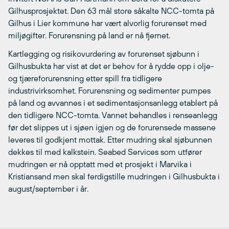
Gilhusprosjektet. Den 63 mål store såkalte NCC-tomta på
Gilhus i Lier kommune har vært alvorlig forurenset med
miljøgifter. Forurensning på land er nå fjernet.
Kartlegging og risikovurdering av forurenset sjøbunn i
Gilhusbukta har vist at det er behov for å rydde opp i olje-
og tjæreforurensning etter spill fra tidligere
industrivirksomhet. Forurensning og sedimenter pumpes
på land og avvannes i et sedimentasjonsanlegg etablert på
den tidligere NCC-tomta. Vannet behandles i renseanlegg
før det slippes ut i sjøen igjen og de forurensede massene
leveres til godkjent mottak. Etter mudring skal sjøbunnen
dekkes til med kalkstein. Seabed Services som utfører
mudringen er nå opptatt med et prosjekt i Marvika i
Kristiansand men skal ferdigstille mudringen i Gilhusbukta i
august/september i år.