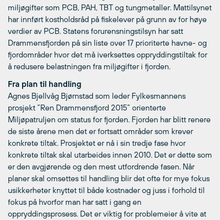
miljøgifter som PCB, PAH, TBT og tungmetaller. Mattilsynet
har innført kostholdsråd på fiskelever på grunn av for høye
verdier av PCB. Statens forurensningstilsyn har satt
Drammensfjorden på sin liste over 17 prioriterte havne- og
fjordområder hvor det må iverksettes oppryddingstiltak for
å redusere belastningen fra miljøgifter i fjorden.
Fra plan til handling
Agnes Bjellvåg Bjørnstad som leder Fylkesmannens
prosjekt ”Ren Drammensfjord 2015” orienterte
Miljøpatruljen om status for fjorden. Fjorden har blitt renere
de siste årene men det er fortsatt områder som krever
konkrete tiltak. Prosjektet er nå i sin tredje fase hvor
konkrete tiltak skal utarbeides innen 2010. Det er dette som
er den avgjørende og den mest utfordrende fasen. Når
planer skal omsettes til handling blir det ofte for mye fokus
usikkerheter knyttet til både kostnader og juss i forhold til
fokus på hvorfor man har satt i gang en
oppryddingsprosess. Det er viktig for problemeier å vite at