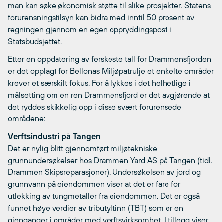
man kan søke økonomisk støtte til slike prosjekter. Statens
forurensningstilsyn kan bidra med inntil 50 prosent av
regningen gjennom en egen oppryddingspost i
Statsbudsjettet.
Etter en oppdatering av ferskeste tall for Drammensfjorden
er det opplagt for Bellonas Miljøpatrulje et enkelte områder
krever et særskilt fokus. For å lykkes i det helhetlige i
målsetting om en ren Drammensfjord er det avgjørende at
det ryddes skikkelig opp i disse svært forurensede
områdene:
Verftsindustri på Tangen
Det er nylig blitt gjennomført miljøtekniske
grunnundersøkelser hos Drammen Yard AS på Tangen (tidl.
Drammen Skipsreparasjoner). Undersøkelsen av jord og
grunnvann på eiendommen viser at det er fare for
utlekking av tungmetaller fra eiendommen. Det er også
funnet høye verdier av tributyltinn (TBT) som er en
gjenganger i områder med verftsvirksomhet. I tillegg viser