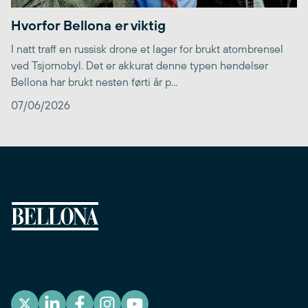
Hvorfor Bellona er viktig
I natt traff en russisk drone et lager for brukt atombrensel
ved Tsjornobyl. Det er akkurat denne typen hendelser
Bellona har brukt nesten førti år p...
07/06/2026