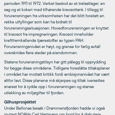
perioden 1911 til 1972. Verket bestod av et trelastlager, en
sag og et kokeri med tilhørende kreosottank. I tillegg til
forurensningen fra virksomheten har det blitt foretatt en
rekke utfyllinger som kan ha bidratt til
forurensningssituasjonen. Hovedforurensningen er knyttet
til kreosot fra impregneringen. Kreosot inneholder
kreftfremkallende tjærestoffer av typen PAH.
Forurensningsnivået er høyt, og grense for farlig avfall
overskrides flere steder på eiendommen.
Statens forurensningstilsyn har gitt pålegg til opprydding
for begge disse områdene. Tidligere foreslåtte tiltaksplaner
i området har mottatt kritikk fordi ambisjonsnivået har vært
altfor lavt. Disse planene må skjerpes og tiltak iversettes
snarest for å rydde opp i forurensningen og stanse
utlekking av miljøgifter til fjorden.
Gilhusprosjektet
Under Bellonas besøk i Drammensfjorden hadde vi også
invitert NOAHs Carl Hartmann om bord for å diskutere