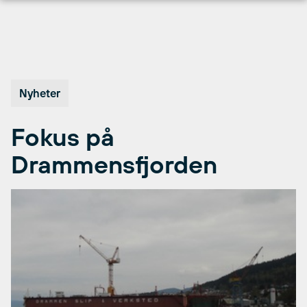
Hopp
til
innhold
Nyheter
Fokus på
Drammensfjorden