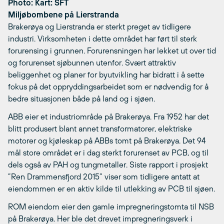
Photo: Kart: SFT
Miljøbombene på Lierstranda
Brakerøya og Lierstranda er sterkt preget av tidligere
industri. Virksomheten i dette området har ført til sterk
forurensing i grunnen. Forurensningen har lekket ut over tid
og forurenset sjøbunnen utenfor. Svært attraktiv
beliggenhet og planer for byutvikling har bidratt i å sette
fokus på det oppryddingsarbeidet som er nødvendig for å
bedre situasjonen både på land og i sjøen.
ABB eier et industriområde på Brakerøya. Fra 1952 har det
blitt produsert blant annet transformatorer, elektriske
motorer og kjøleskap på ABBs tomt på Brakerøya. Det 94
mål store området er i dag sterkt forurenset av PCB, og til
dels også av PAH og tungmetaller. Siste rapport i prosjekt
”Ren Drammensfjord 2015” viser som tidligere antatt at
eiendommen er en aktiv kilde til utlekking av PCB til sjøen.
ROM eiendom eier den gamle impregneringstomta til NSB
på Brakerøya. Her ble det drevet impregneringsverk i