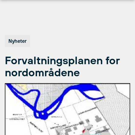
Hopp
til
innhold
Nyheter
Forvaltningsplanen for
nordområdene