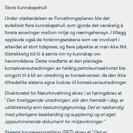
Store kunnskapshull
Under utarbeidelsen av Forvaltningsplanen ble det
avdekket flere kunnskapshull, som gjorde det vanskelig å
foreta avveiinger mellom miljø og næringshensyn. I tillegg
opplevde også de forskningsetatene som var involvert i
arbeidet et stort tidspress, og flere påpekte at man ikke fikk
tilstrekkelig tid til å samle inn ny kunnskap om
havområdene. Dette medførte at den planlagte
konsekvensutredningen av helårig petroleumsaktivitet ble
omgjort til å bli en utredning av konsekvenser, da den ikke
tilfredstilte statens egne lovkrav til konsekvensutredninger.
Direktoratet for Naturforvaltning skrev i et høringsbrev at
”
Den foreliggende utredningen, slik den framstår i dag, er
utilstrekkelig som beslutningsgrunnlag. Det er nødvendig
med ytterligere bearbeiding og supplering og et eget
oppsummerende dokument for miljøvirkninger.”
Statens forurensningstilsyn (SFT) skrev at ”
Det er