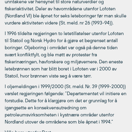
unntakene var hensynet til store naturverdier og
fiskeriaktivitet. Deler av havområdene utenfor Lofoten
(Nordland VI) ble åpnet for seks leteboringer før man skulle
vurdere aktiviteten videre (St. meld. nr 26 (1993-94)).
I 1996 tildelte regjeringen to letetillatelser utenfor Lofoten
til Statoil og Norsk Hydro for å gjøre et begrenset antall
boringer. Oljeboring i området var også på denne tiden
svært konfliktfylt, og ble møtt av protester fra
fiskerinæringen, havforskere og miljøvernere. Den eneste
letebrønnen som har blitt boret i Lofoten var i 2000 av
Statoil, hvor brønnen viste seg å være tørr.
I oljemeldingen i 1999/2000 (St. meld. Nr. 39 (1999-2000))
varslet regjeringen følgende: ”Departementet vil initiere en
forstudie. Dette for å klargjøre om det er grunnlag for å
igangsette en konsekvensutredning om
petroleumsvirksomheten i kystnære områder utenfor
Nordland utover de områdene som ble åpnet i 1994.”