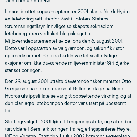
Ville bore utenfor Røst
I månedskiftet august-september 2001 planla Norsk Hydro
en leteboring rett utenfor Røst i Lofoten. Statens
forurensningstilsyn innvilget selskapets søknad om
leteboring, men vedtaket ble påklaget til
Miljøverndepartementet av Bellona den 6. august 2001.
Dette var i oppstarten av valgkampen, og saken fikk stor
oppmerksomhet. Bellona hadde varslet sivilt ulydige
aksjoner om ikke daværende miljøvernminister Siri Bjerke
stanset boringen.
Den 29. august 2001 uttalte daværende fiskeriminister Otto
Gregussen på en konferanse at Bellonas klage på Norsk
Hydros utslippstillatelse var gitt oppsettende virkning, og at
den planlagte leteboringen derfor var utsatt på ubestemt
tid.
Stortingsvalget i 2001 førte til regjeringsskifte, og saken blir
tatt videre i Sem-erklæringen fra regjeringspartiene Høyre,
KrF og Venstre. Først den 1. juli i 2002 kommer avgjørelsen