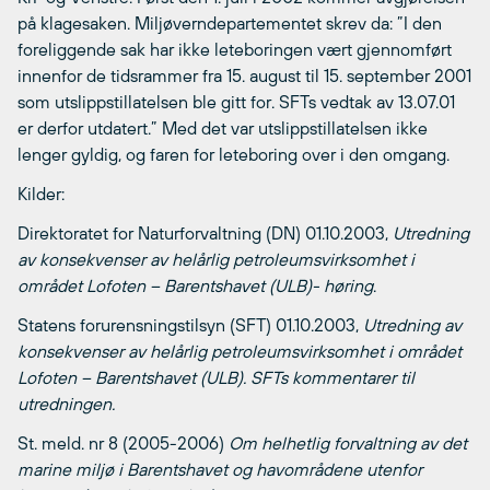
på klagesaken. Miljøverndepartementet skrev da: ”I den
foreliggende sak har ikke leteboringen vært gjennomført
innenfor de tidsrammer fra 15. august til 15. september 2001
som utslippstillatelsen ble gitt for. SFTs vedtak av 13.07.01
er derfor utdatert.” Med det var utslippstillatelsen ikke
lenger gyldig, og faren for leteboring over i den omgang.
Kilder:
Direktoratet for Naturforvaltning (DN) 01.10.2003,
Utredning
av konsekvenser av helårlig petroleumsvirksomhet i
området Lofoten – Barentshavet (ULB)- høring
.
Statens forurensningstilsyn (SFT) 01.10.2003,
Utredning av
konsekvenser av helårlig petroleumsvirksomhet i området
Lofoten – Barentshavet (ULB). SFTs kommentarer til
utredningen.
St. meld. nr 8 (2005-2006)
Om helhetlig forvaltning av det
marine miljø i Barentshavet og havområdene utenfor