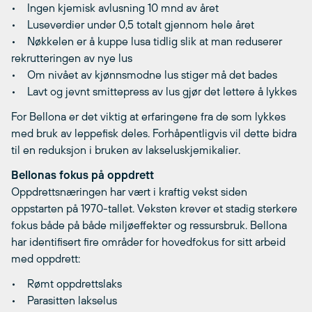
• Ingen kjemisk avlusning 10 mnd av året
• Luseverdier under 0,5 totalt gjennom hele året
• Nøkkelen er å kuppe lusa tidlig slik at man reduserer
rekrutteringen av nye lus
• Om nivået av kjønnsmodne lus stiger må det bades
• Lavt og jevnt smittepress av lus gjør det lettere å lykkes
For Bellona er det viktig at erfaringene fra de som lykkes
med bruk av leppefisk deles. Forhåpentligvis vil dette bidra
til en reduksjon i bruken av lakseluskjemikalier.
Bellonas fokus på oppdrett
Oppdrettsnæringen har vært i kraftig vekst siden
oppstarten på 1970-tallet. Veksten krever et stadig sterkere
fokus både på både miljøeffekter og ressursbruk. Bellona
har identifisert fire områder for hovedfokus for sitt arbeid
med oppdrett:
• Rømt oppdrettslaks
• Parasitten lakselus