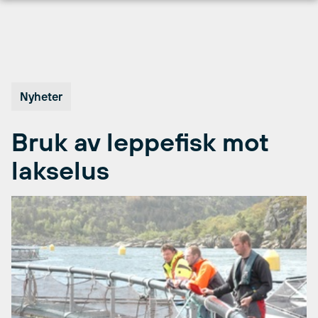
Hopp
til
innhold
Nyheter
Bruk av leppefisk mot
lakselus