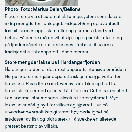
Photo: Foto: Marius Dalen/Bellona
Fisken fôres via et automatisk fôringssystem som doserer
riktig mengde fôr i anlegget. Fiskeavføring og eventuelt
fôrspill samles opp i slamfeller og pumpes i land ved
behov. På denne måten vil utslipp og organisk belastning
på fjordområdet kunne reduseres i forhold til dagens
tradisjonelle fiskeoppdrett i åpne merder.
Store mengder lakselus i Hardangerfjorden
Hardangerfjorden er det mest oppdrettsintensive området i
Norge. Store mengder oppdrettsfisk gir mange verter for
lakselusa. Parasitten som lever av slim, blod og hud fra
laksefisk får dermed gode vilkår i fjorden. Dette har resultert
i en unormal stor mengde lakselus i fjordsystemet. Mye
lakselus er dårlig nytt for villaks og sjøørret. Lus på
utvandrende smolt kan gi svært høy dødelighet på
årsklasser av fisk og bidra sterk til å svekke en allerede
presset bestand av villaks.