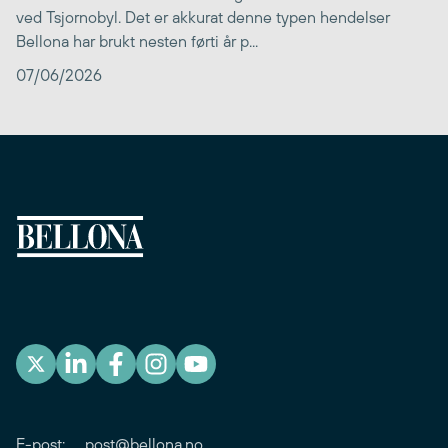
ved Tsjornobyl. Det er akkurat denne typen hendelser
Bellona har brukt nesten førti år p...
07/06/2026
E-post:
post@bellona.no