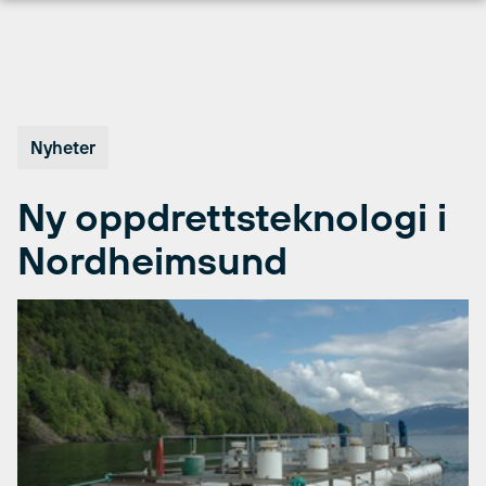
Hopp
til
innhold
Nyheter
Ny oppdrettsteknologi i
Nordheimsund