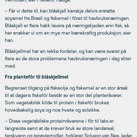
– Får vi dette til, kan blåskjell kanskje delvis erstatte
soyamel fra Brasil og fiskemel i fôret til havbruksnæringen.
Blåskjell er flere hakk lavere på næringskjeden enn fisk, så
her snakker vi om en mye mer bærekraftig produksjon, sier
han.
Blåskjellmel har en rekke fordeler, og kan være svaret på
flere av de store problemene havbruksnæringen i dag sliter
med.
Fra plantefôr til blåskjellmel
Begrenset tilgang på fiskeolje og fiskemel er en stor årsak
til at dagens fiskefôr består av en stor del planteråvarer.
Som vegetabilsk kilde til protein i fiskefôr brukes
hovedsakelig soya og noe hvete og solsikke.
– Disse vegetabilske proteinråvarene i fôr til laks er
langreiste samt at de krever bruk av store landareal,
ferskvann og sprøytemidler, forklarer Solveig van Nes, leder