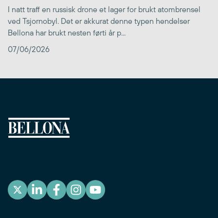
I natt traff en russisk drone et lager for brukt atombrensel
ved Tsjornobyl. Det er akkurat denne typen hendelser
Bellona har brukt nesten førti år p...
07/06/2026