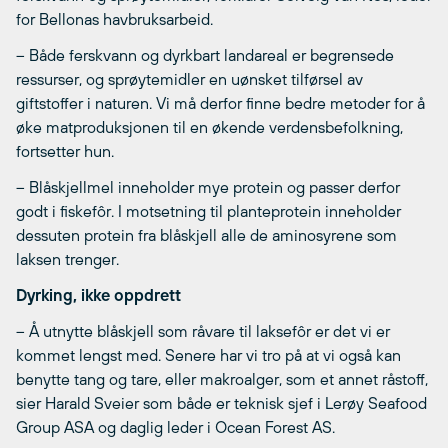
for Bellonas havbruksarbeid.
– Både ferskvann og dyrkbart landareal er begrensede
ressurser, og sprøytemidler en uønsket tilførsel av
giftstoffer i naturen. Vi må derfor finne bedre metoder for å
øke matproduksjonen til en økende verdensbefolkning,
fortsetter hun.
– Blåskjellmel inneholder mye protein og passer derfor
godt i fiskefôr. I motsetning til planteprotein inneholder
dessuten protein fra blåskjell alle de aminosyrene som
laksen trenger.
Dyrking, ikke oppdrett
– Å utnytte blåskjell som råvare til laksefôr er det vi er
kommet lengst med. Senere har vi tro på at vi også kan
benytte tang og tare, eller makroalger, som et annet råstoff,
sier Harald Sveier som både er teknisk sjef i Lerøy Seafood
Group ASA og daglig leder i Ocean Forest AS.