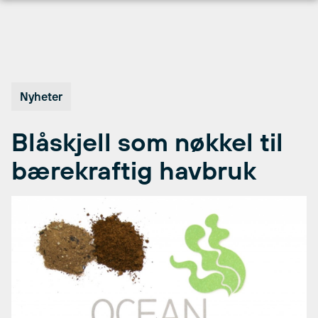
Hopp
til
innhold
Nyheter
Blåskjell som nøkkel til
bærekraftig havbruk