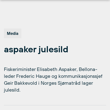
Hopp
til
innhold
Media
aspaker julesild
Fiskeriminister Elisabeth Aspaker, Bellona-
leder Frederic Hauge og kommunikasjonssjef
Geir Bakkevold i Norges Sjømatråd lager
julesild.