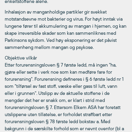
enkeltstoffene alene.
Inhalasjon av manganholdige partikler gir svekket
motstandsevne mot bakterier og virus. For høyt inntak via
lungene fører til akkumulering av mangan i hjernen, og kan
skape irreversible skader som kan sammenliknes med
Parkinsons sykdom. Ved høy eksponering er det påvist
sammenheng mellom mangan og psykose.
Objektive vilkår
Etter forurensningsloven § 7 første ledd, må ingen "ha,
gjøre eller sette i verk noe som kan medføre fare for
forurensning". Forurensning defineres i § 6 første ledd nr 1
som "tilførsel av fast stoff, væske eller gass til luft, vann
eller i grunnen". Utslipp av de aktuelle stoffene i de
mengder det her er snakk om, er klart i strid med
forurensningsloven § 7. Ettersom Elkem ASA har foretatt
utslippene uten tillatelse, er forholdet straffbart etter
forurensningsloven § 78 første ledd bokstav a. Med
bakgrunn i de særskilte forhold som er nevnt ovenfor (bl a