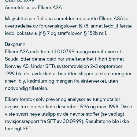
Oslo, 05.10.99
Anmeldelse av Elkem ASA
Miljøstiftelsen Bellona anmelder med dette Elkem ASA for
overtredelse av forurensingsloven § 78, annet ledd, jf første
ledd, bokstav a, jf § 7 og straffeloven § 152b nr 1.
Bakgrunn
Elkem ASA eide frem til 01.07.99 mangansmelteverket i
Sauda. Etter denne dato har smelteverket tilhørt Eramet
Norway AS. Under SFTs systemrevisjon 2-3 september
1999 ble det avdekket at bedriften slipper ut store mengder
arsen, bly, kadmium og mangan fra sinterverket, uten
nødvendig tillatelse.
Elkem foretok selv prøver og analyser av tungmetaller i
avgass fra sinterverket i desember 1996 og mars 1998. Disse
viste svært høye utslipp av de nevnte stoffer (se vedlagt
revisjonsrapport fra SFT av 30.09.99). Resultatene ble ikke
forelagt SFT.