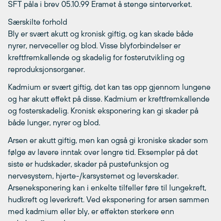
SFT påla i brev 05.10.99 Eramet å stenge sinterverket.
Særskilte forhold
Bly er svært akutt og kronisk giftig, og kan skade både
nyrer, nerveceller og blod. Visse blyforbindelser er
kreftfremkallende og skadelig for fosterutvikling og
reproduksjonsorganer.
Kadmium er svært giftig, det kan tas opp gjennom lungene
og har akutt effekt på disse. Kadmium er kreftfremkallende
og fosterskadelig. Kronisk eksponering kan gi skader på
både lunger, nyrer og blod.
Arsen er akutt giftig, men kan også gi kroniske skader som
følge av lavere inntak over lengre tid. Eksempler på det
siste er hudskader, skader på pustefunksjon og
nervesystem, hjerte-/karsystemet og leverskader.
Arseneksponering kan i enkelte tilfeller føre til lungekreft,
hudkreft og leverkreft. Ved eksponering for arsen sammen
med kadmium eller bly, er effekten sterkere enn