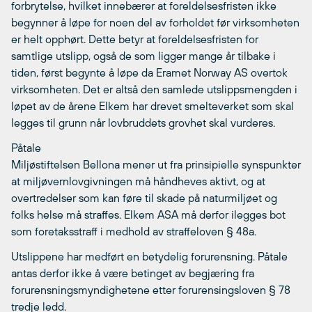
forbrytelse, hvilket innebærer at foreldelsesfristen ikke
begynner å løpe for noen del av forholdet før virksomheten
er helt opphørt. Dette betyr at foreldelsesfristen for
samtlige utslipp, også de som ligger mange år tilbake i
tiden, først begynte å løpe da Eramet Norway AS overtok
virksomheten. Det er altså den samlede utslippsmengden i
løpet av de årene Elkem har drevet smelteverket som skal
legges til grunn når lovbruddets grovhet skal vurderes.
Påtale
Miljøstiftelsen Bellona mener ut fra prinsipielle synspunkter
at miljøvernlovgivningen må håndheves aktivt, og at
overtredelser som kan føre til skade på naturmiljøet og
folks helse må straffes. Elkem ASA må derfor ilegges bot
som foretaksstraff i medhold av straffeloven § 48a.
Utslippene har medført en betydelig forurensning. Påtale
antas derfor ikke å være betinget av begjæring fra
forurensningsmyndighetene etter forurensingsloven § 78
tredje ledd.