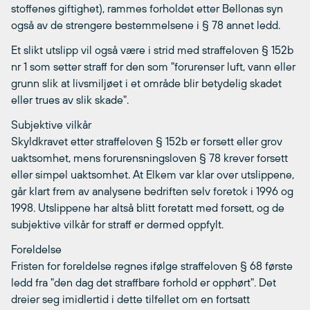
stoffenes giftighet), rammes forholdet etter Bellonas syn
også av de strengere bestemmelsene i § 78 annet ledd.
Et slikt utslipp vil også være i strid med straffeloven § 152b
nr 1 som setter straff for den som "forurenser luft, vann eller
grunn slik at livsmiljøet i et område blir betydelig skadet
eller trues av slik skade".
Subjektive vilkår
Skyldkravet etter straffeloven § 152b er forsett eller grov
uaktsomhet, mens forurensningsloven § 78 krever forsett
eller simpel uaktsomhet. At Elkem var klar over utslippene,
går klart frem av analysene bedriften selv foretok i 1996 og
1998. Utslippene har altså blitt foretatt med forsett, og de
subjektive vilkår for straff er dermed oppfylt.
Foreldelse
Fristen for foreldelse regnes ifølge straffeloven § 68 første
ledd fra "den dag det straffbare forhold er opphørt". Det
dreier seg imidlertid i dette tilfellet om en fortsatt