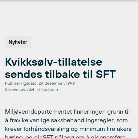
Hopp
til
innhold
Nyheter
Kvikksølv-tillatelse
sendes tilbake til SFT
Publiseringsdato: 29. desember, 1999
Skrevet av: Alvhild Hedstein
Miljøverndepartementet finner ingen grunn til
å fravike vanlige saksbehandlingsregler, som
krever forhåndsvarsling og minimum fire ukers
høring, og gir SFT pålegg om å gjennomføre