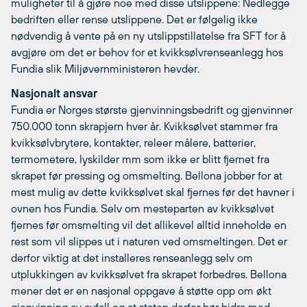
muligheter til å gjøre noe med disse utslippene: Nedlegge
bedriften eller rense utslippene. Det er følgelig ikke
nødvendig å vente på en ny utslippstillatelse fra SFT for å
avgjøre om det er behov for et kvikksølvrenseanlegg hos
Fundia slik Miljøvernministeren hevder.
Nasjonalt ansvar
Fundia er Norges største gjenvinningsbedrift og gjenvinner
750.000 tonn skrapjern hver år. Kvikksølvet stammer fra
kvikksølvbrytere, kontakter, releer målere, batterier,
termometere, lyskilder mm som ikke er blitt fjernet fra
skrapet før pressing og omsmelting. Bellona jobber for at
mest mulig av dette kvikksølvet skal fjernes før det havner i
ovnen hos Fundia. Selv om mesteparten av kvikksølvet
fjernes før omsmelting vil det allikevel alltid inneholde en
rest som vil slippes ut i naturen ved omsmeltingen. Det er
derfor viktig at det installeres renseanlegg selv om
utplukkingen av kvikksølvet fra skrapet forbedres. Bellona
mener det er en nasjonal oppgave å støtte opp om økt