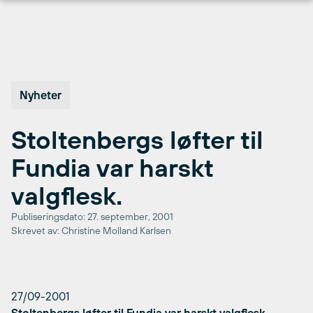
Hopp
til
innhold
Nyheter
Stoltenbergs løfter til
Fundia var harskt
valgflesk.
Publiseringsdato: 27. september, 2001
Skrevet av: Christine Molland Karlsen
27/09-2001