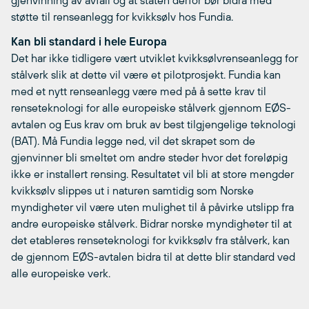
gjenvinning av avfall og at staten derfor bør bidra med
støtte til renseanlegg for kvikksølv hos Fundia.
Kan bli standard i hele Europa
Det har ikke tidligere vært utviklet kvikksølvrenseanlegg for
stålverk slik at dette vil være et pilotprosjekt. Fundia kan
med et nytt renseanlegg være med på å sette krav til
renseteknologi for alle europeiske stålverk gjennom EØS-
avtalen og Eus krav om bruk av best tilgjengelige teknologi
(BAT). Må Fundia legge ned, vil det skrapet som de
gjenvinner bli smeltet om andre steder hvor det foreløpig
ikke er installert rensing. Resultatet vil bli at store mengder
kvikksølv slippes ut i naturen samtidig som Norske
myndigheter vil være uten mulighet til å påvirke utslipp fra
andre europeiske stålverk. Bidrar norske myndigheter til at
det etableres renseteknologi for kvikksølv fra stålverk, kan
de gjennom EØS-avtalen bidra til at dette blir standard ved
alle europeiske verk.