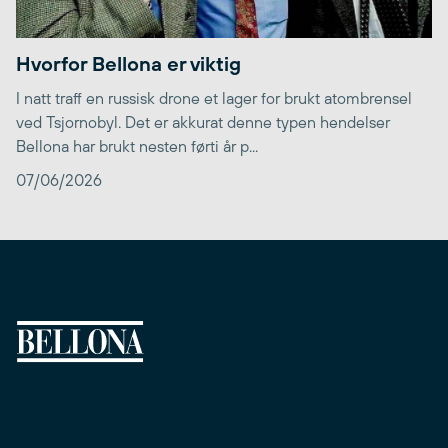
Hvorfor Bellona er viktig
I natt traff en russisk drone et lager for brukt atombrensel
ved Tsjornobyl. Det er akkurat denne typen hendelser
Bellona har brukt nesten førti år p...
07/06/2026