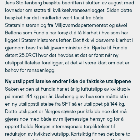
Jens Stoltenberg besøkte bedriften i slutten av august med
lovnader om støtte til kvikksølvrenseanlegget. Siden dette
besøket har det imidlertid vært taust fra både
Statsministeren og fra Miljøverndepartementet og såvel
Bellona som Fundia har forsøkt å få klarhet i hva som har
ligget i Statsministerens løfter. Det fikk vi desverre klarhet i
gjennom brev fra Miljøvernminister Siri Bjerke til Fundia
datert 25.09.01 hvor det hevdes at det er først når ny
utslippstillatelse foreligger, at det vil være klart om det er
behov for renseanlegg.
Ny utslippstillatelse endrer ikke de faktiske utslippene
Saken er den at Fundia har et årlig luftutslipp av kvikksølv
på minst 144 kg per år. Uavhengig av hva som måtte stå i
en ny utslippstillatelse fra SFT så er utslippet på 144 kg.
Dette utslippet er Norges største punktkilde noe det må
gjøres noe med både av miljømessige hensyn og for å
opprettholde Norges internasjonale forpliktelser til
reduksjon av kvikksølvutslipp. Kortsiktig finnes det bare to