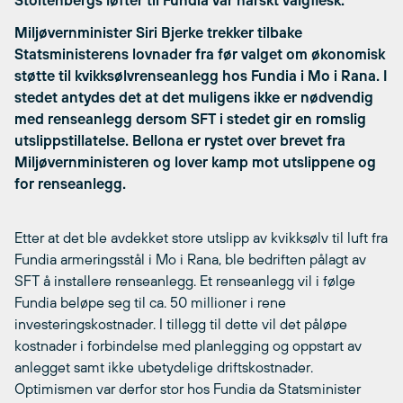
Stoltenbergs løfter til Fundia var harskt valgflesk.
Miljøvernminister Siri Bjerke trekker tilbake
Statsministerens lovnader fra før valget om økonomisk
støtte til kvikksølvrenseanlegg hos Fundia i Mo i Rana. I
stedet antydes det at det muligens ikke er nødvendig
med renseanlegg dersom SFT i stedet gir en romslig
utslippstillatelse. Bellona er rystet over brevet fra
Miljøvernministeren og lover kamp mot utslippene og
for renseanlegg.
Etter at det ble avdekket store utslipp av kvikksølv til luft fra
Fundia armeringsstål i Mo i Rana, ble bedriften pålagt av
SFT å installere renseanlegg. Et renseanlegg vil i følge
Fundia beløpe seg til ca. 50 millioner i rene
investeringskostnader. I tillegg til dette vil det påløpe
kostnader i forbindelse med planlegging og oppstart av
anlegget samt ikke ubetydelige driftskostnader.
Optimismen var derfor stor hos Fundia da Statsminister