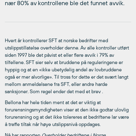
nær 80% av kontrollene ble det funnet avvik.
Hvert år kontrollerer SFT at norske bedrifter med
utslippstillatelse overholder denne. Av alle kontroller utført
siden 1997 ble det påvist et eller flere avvik i 79% av
tilfellene. SFT sier selv at bruddene på reguleringene er
hyppig og at en «ikke ubetydelig andel av lovbruddene
også er mer alvorlige». Til tross for dette er det svært langt
mellom anmeldelsene fra SFT, eller andre harde
sanksjoner. Som regel ender det med et brev .
Bellona har hele tiden ment at det er viktig at
forurensningsmyndigheten viser at den ikke godtar ulovlig
forurensning og at det ikke tolereres at bedriftene lar være
å treffe tiltak når høye utslippsnivå oppdages.
Nå har rapporten
Overholder bedriftene i Norge