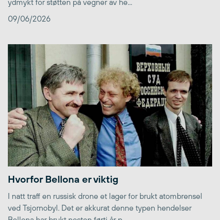
ydmykt for støtten på vegner av he...
09/06/2026
Hvorfor Bellona er viktig
I natt traff en russisk drone et lager for brukt atombrensel
ved Tsjornobyl. Det er akkurat denne typen hendelser
Bellona har brukt nesten førti år p...