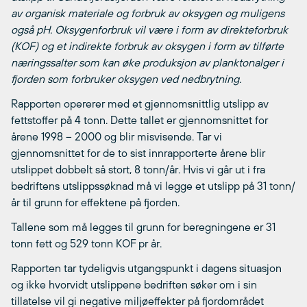
av organisk materiale og forbruk av oksygen og muligens
også pH. Oksygenforbruk vil være i form av direkteforbruk
(KOF) og et indirekte forbruk av oksygen i form av tilførte
næringssalter som kan øke produksjon av planktonalger i
fjorden som forbruker oksygen ved nedbrytning.
Rapporten opererer med et gjennomsnittlig utslipp av
fettstoffer på 4 tonn. Dette tallet er gjennomsnittet for
årene 1998 – 2000 og blir misvisende. Tar vi
gjennomsnittet for de to sist innrapporterte årene blir
utslippet dobbelt så stort, 8 tonn/år. Hvis vi går ut i fra
bedriftens utslippssøknad må vi legge et utslipp på 31 tonn/
år til grunn for effektene på fjorden.
Tallene som må legges til grunn for beregningene er 31
tonn fett og 529 tonn KOF pr år.
Rapporten tar tydeligvis utgangspunkt i dagens situasjon
og ikke hvorvidt utslippene bedriften søker om i sin
tillatelse vil gi negative miljøeffekter på fjordområdet