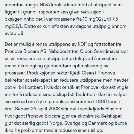
innenfor Tranga. NIVA konkluderer med at utslippet som
ligger til grunn i rapporten kan gi en reduksjon i
oksygeninnholdet i vannmassene fra 10 mgO2/L til 7,5
mgO2/L. Dette er kun effekten av dagens utslipp gjennom
avløp U8.
Det er mulig å rense utslippene av KOF og fettstoffer fra
Pronova Biocare AS. Nabobedriften Oleon Scandinavia sier
vil vil redusere sine utslipp betraktelig ved å investere i
renseteknologi og gjennomføre optimalisering av
prosesser. Produksjonsdirektør Kjetil Olsen i Pronova
bekrefter at selskapet kan redusere utslippene men hevder
det vil bli kostbart. Hvis det er slik at Pronova ikke aktivt går
inn for å redusere sine utslipp bør bedriften ikke få invilget
sin søknad om å øke produksjonsrammen til 800 tonn i
året. Senest 26. april 2003 står det i sandefjords Blad om
hvor godt Pronova Biocare gjør de økonimisk. Selskapet
gjør det særlig godt i Norge, Sverige og Danmark og burde
ikke ha problemer med å redusere sine utslipp.