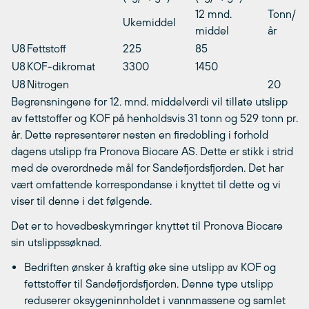
12 mnd.
Tonn/
Ukemiddel
middel
år
U8
Fettstoff
225
85
U8
KOF-dikromat
3300
1450
U8
Nitrogen
20
Begrensningene for 12. mnd. middelverdi vil tillate utslipp
av fettstoffer og KOF på henholdsvis 31 tonn og 529 tonn pr.
år. Dette representerer nesten en firedobling i forhold
dagens utslipp fra Pronova Biocare AS. Dette er stikk i strid
med de overordnede mål for Sandefjordsfjorden. Det har
vært omfattende korrespondanse i knyttet til dette og vi
viser til denne i det følgende.
Det er to hovedbeskymringer knyttet til Pronova Biocare
sin utslippssøknad.
Bedriften ønsker å kraftig øke sine utslipp av KOF og
fettstoffer til Sandefjordsfjorden. Denne type utslipp
reduserer oksygeninnholdet i vannmassene og samlet