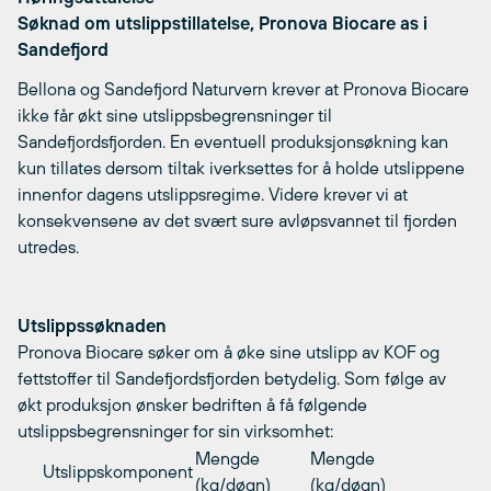
Søknad om utslippstillatelse, Pronova Biocare as i
Sandefjord
Bellona og Sandefjord Naturvern krever at Pronova Biocare
ikke får økt sine utslippsbegrensninger til
Sandefjordsfjorden. En eventuell produksjonsøkning kan
kun tillates dersom tiltak iverksettes for å holde utslippene
innenfor dagens utslippsregime. Videre krever vi at
konsekvensene av det svært sure avløpsvannet til fjorden
utredes.
Utslippssøknaden
Pronova Biocare søker om å øke sine utslipp av KOF og
fettstoffer til Sandefjordsfjorden betydelig. Som følge av
økt produksjon ønsker bedriften å få følgende
utslippsbegrensninger for sin virksomhet:
Mengde
Mengde
Utslippskomponent
(kg/døgn)
(kg/døgn)