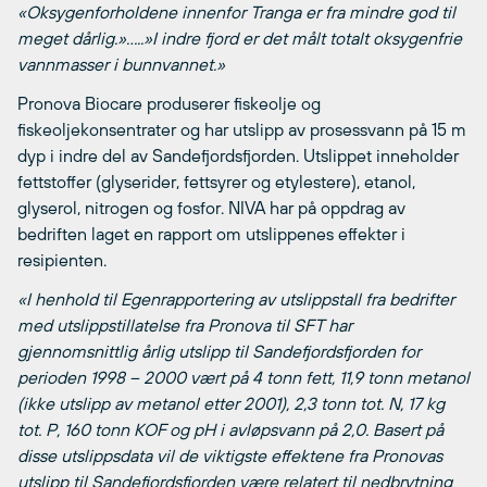
«Oksygenforholdene innenfor Tranga er fra mindre god til
meget dårlig.»…..»I indre fjord er det målt totalt oksygenfrie
vannmasser i bunnvannet.»
Pronova Biocare produserer fiskeolje og
fiskeoljekonsentrater og har utslipp av prosessvann på 15 m
dyp i indre del av Sandefjordsfjorden. Utslippet inneholder
fettstoffer (glyserider, fettsyrer og etylestere), etanol,
glyserol, nitrogen og fosfor. NIVA har på oppdrag av
bedriften laget en rapport om utslippenes effekter i
resipienten.
«I henhold til Egenrapportering av utslippstall fra bedrifter
med utslippstillatelse fra Pronova til SFT har
gjennomsnittlig årlig utslipp til Sandefjordsfjorden for
perioden 1998 – 2000 vært på 4 tonn fett, 11,9 tonn metanol
(ikke utslipp av metanol etter 2001), 2,3 tonn tot. N, 17 kg
tot. P, 160 tonn KOF og pH i avløpsvann på 2,0. Basert på
disse utslippsdata vil de viktigste effektene fra Pronovas
utslipp til Sandefjordsfjorden være relatert til nedbrytning