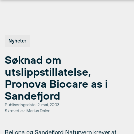
Hopp
til
innhold
Nyheter
Søknad om
utslippstillatelse,
Pronova Biocare as i
Sandefjord
Publiseringsdato: 2. mai, 2003
Skrevet av: Marius Dalen
Bellona og Sandefjord Naturvern krever at