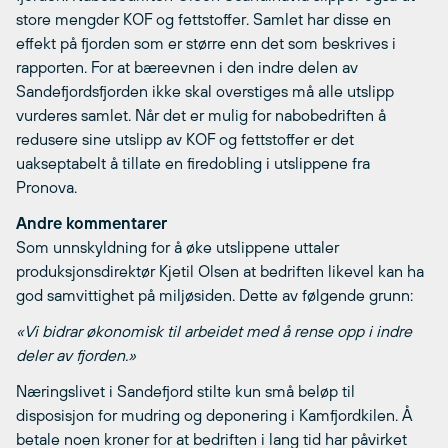
store mengder KOF og fettstoffer. Samlet har disse en
effekt på fjorden som er større enn det som beskrives i
rapporten. For at bæreevnen i den indre delen av
Sandefjordsfjorden ikke skal overstiges må alle utslipp
vurderes samlet. Når det er mulig for nabobedriften å
redusere sine utslipp av KOF og fettstoffer er det
uakseptabelt å tillate en firedobling i utslippene fra
Pronova.
Andre kommentarer
Som unnskyldning for å øke utslippene uttaler
produksjonsdirektør Kjetil Olsen at bedriften likevel kan ha
god samvittighet på miljøsiden. Dette av følgende grunn:
«Vi bidrar økonomisk til arbeidet med å rense opp i indre
deler av fjorden.»
Næringslivet i Sandefjord stilte kun små beløp til
disposisjon for mudring og deponering i Kamfjordkilen. Å
betale noen kroner for at bedriften i lang tid har påvirket