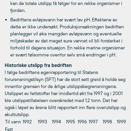
kan de totale utslipp få følger for en rekke organismer i
fjorden.
Bedriftens avløpsvann har svært lav pH. Effektene av
dette er ikke undersøkt. Produksjonsøkningen bedriften
planlegger vil øke mengden avløpsvann og eventuelle
miljøskader av det meget sure vannet vil bli forsterket i
forhold til dagens situasjon. En rekke marine organismer
er svært følsomme ovenfor selv små endringer i pH.
Historiske utslipp fra bedriften
I følge bedriftens egenrapportering til Statens
forurensningstilsyn (SFT) har de stort sett greid å holde seg
innenfor grensen for de årlige utslippsbegrensningene.
Utslippet av fettstoffer har imidlertid økt fra 1997 og i 2001
ble utslippstillatelsen overskredet med 1,2 tonn. Det har
også i løpet av årene blitt rapportert inn flere overutslipp og
akuttutslipp.
Til vann
1992
1993
1994
1995
1996
1997
1998
1999
Fett