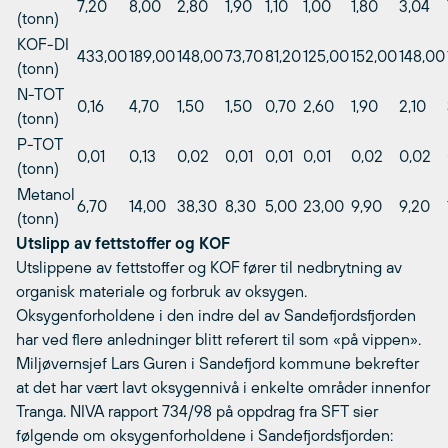
7,20
8,00
2,80
1,90
1,10
1,00
1,80
3,04
(tonn)
KOF-DI
433,00
189,00
148,00
73,70
81,20
125,00
152,00
148,00
(tonn)
N-TOT
0,16
4,70
1,50
1,50
0,70
2,60
1,90
2,10
(tonn)
P-TOT
0,01
0,13
0,02
0,01
0,01
0,01
0,02
0,02
(tonn)
Metanol
6,70
14,00
38,30
8,30
5,00
23,00
9,90
9,20
(tonn)
Utslipp av fettstoffer og KOF
Utslippene av fettstoffer og KOF fører til nedbrytning av
organisk materiale og forbruk av oksygen.
Oksygenforholdene i den indre del av Sandefjordsfjorden
har ved flere anledninger blitt referert til som «på vippen».
Miljøvernsjef Lars Guren i Sandefjord kommune bekrefter
at det har vært lavt oksygennivå i enkelte områder innenfor
Tranga. NIVA rapport 734/98 på oppdrag fra SFT sier
følgende om oksygenforholdene i Sandefjordsfjorden: