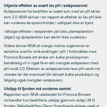
Ukjente effekter av svært lav pH i avløpsvannet
Avløpsvannet fra bedriften er svært surt, med en pH så lav
som 2,0. NIVA skriver i sin rapport at effekter av lav pH ikke
kan vurderes da syreinnholdet i utslippet ikke er kjent.
«Mulige effekter i resipienten på f.eks. planteplankton
(alger) og dyreplankton kan derfor ikke vurderes.»
Videre skriver NIVA at mange marine organismer er
sensitive ovenfor små endringer i pH. I forbindelse med
Pronova Biocare sitt ønske om å øke produksjonen
betraktelig vil vi også få en økt mengde avløpsvann med
pH rundt 2,0. Effekten av avløpsvannets lave pH-verdi må
utredes før det eventuelt blir aktuelt å øke produksjon og
følgelig også mengden avløpsvann.
Utslipp til fjorden må vurderes samlet
Rapporten som NIVA utarbeidet for Pronova Biocare
omhandler kun bedriftens utslipp gjennom avløp U8 til
fjorden. Nabobedriften Oleon Scandinavia slipper også ut