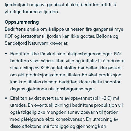
fjordmiljøet negativt gir absolutt ikke bedriften rett til å
ytterlige forurense fjorden.
Oppsummering
Bedriftens ønske om å slippe ut nesten fire ganger så mye
KOF og fettstoffer til fjorden kan ikke godtas. Bellona og
Sandefjord Naturvern krever at:
Bedriften ikke får øket sine utslippsbegrensninger. Når
bedriften viser såpass liten vilje og initiativ til å redusere
sine utslipp av KOF og fettstoffer bør heller ikke ønsket
om økt produksjonsramme tillates. En øket produksjon
kan kun tillates dersom bedriften klarer dette innonfor
dagens gjeldende utslippsbegrensninger.
Effekten av det svært sure avløpsvannet (pH =2,0) må
utredes. En eventuell økning i bedriftens produksjon vil
også følgelig øke mengden sur avløpsvann til fjorden
med påfølgende økte konsekvenser. En utredning av
disse effektene må foreligge og gjennomgå en