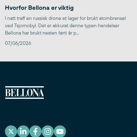
Hvorfor Bellona er viktig
I natt traff en russisk drone et lager for brukt atombrensel
ved Tsjornobyl. Det er akkurat denne typen hendelser
Bellona har brukt nesten førti år p...
07/06/2026