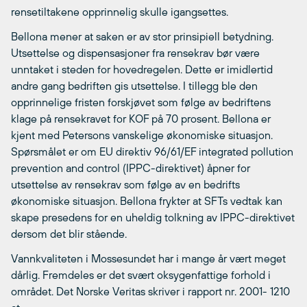
rensetiltakene opprinnelig skulle igangsettes.
Bellona mener at saken er av stor prinsipiell betydning.
Utsettelse og dispensasjoner fra rensekrav bør være
unntaket i steden for hovedregelen. Dette er imidlertid
andre gang bedriften gis utsettelse. I tillegg ble den
opprinnelige fristen forskjøvet som følge av bedriftens
klage på rensekravet for KOF på 70 prosent. Bellona er
kjent med Petersons vanskelige økonomiske situasjon.
Spørsmålet er om EU direktiv 96/61/EF integrated pollution
prevention and control (IPPC-direktivet) åpner for
utsettelse av rensekrav som følge av en bedrifts
økonomiske situasjon. Bellona frykter at SFTs vedtak kan
skape presedens for en uheldig tolkning av IPPC-direktivet
dersom det blir stående.
Vannkvaliteten i Mossesundet har i mange år vært meget
dårlig. Fremdeles er det svært oksygenfattige forhold i
området. Det Norske Veritas skriver i rapport nr. 2001- 1210