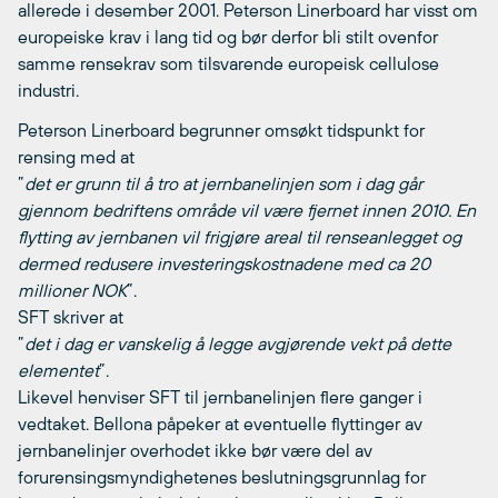
allerede i desember 2001. Peterson Linerboard har visst om
europeiske krav i lang tid og bør derfor bli stilt ovenfor
samme rensekrav som tilsvarende europeisk cellulose
industri.
Peterson Linerboard begrunner omsøkt tidspunkt for
rensing med at
”
det er grunn til å tro at jernbanelinjen som i dag går
gjennom bedriftens område vil være fjernet innen 2010. En
flytting av jernbanen vil frigjøre areal til renseanlegget og
dermed redusere investeringskostnadene med ca 20
millioner NOK
”.
SFT skriver at
”
det i dag er vanskelig å legge avgjørende vekt på dette
elementet
”.
Likevel henviser SFT til jernbanelinjen flere ganger i
vedtaket. Bellona påpeker at eventuelle flyttinger av
jernbanelinjer overhodet ikke bør være del av
forurensingsmyndighetenes beslutningsgrunnlag for