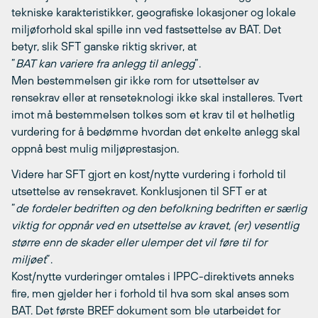
tekniske karakteristikker, geografiske lokasjoner og lokale
miljøforhold skal spille inn ved fastsettelse av BAT. Det
betyr, slik SFT ganske riktig skriver, at
”
BAT kan
variere fra anlegg til anlegg
”.
Men bestemmelsen gir ikke rom for utsettelser av
rensekrav eller at renseteknologi ikke skal installeres. Tvert
imot må bestemmelsen tolkes som et krav til et helhetlig
vurdering for å bedømme hvordan det enkelte anlegg skal
oppnå best mulig miljøprestasjon.
Videre har SFT gjort en kost/nytte vurdering i forhold til
utsettelse av rensekravet. Konklusjonen til SFT er at
”
de fordeler bedriften og den befolkning bedriften er særlig
viktig for oppnår ved en utsettelse av kravet, (er) vesentlig
større enn de skader eller ulemper det vil føre til for
miljøet
”.
Kost/nytte vurderinger omtales i IPPC-direktivets anneks
fire, men gjelder her i forhold til hva som skal anses som
BAT. Det første BREF dokument som ble utarbeidet for