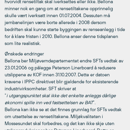
hvorvidt rensetiltak skal iverksettes eller ikke. Bellona
minner nok en gang om at rensetiltakene opprinnelig
skulle vært iverksatt innen 01.07.2004. Dessuten må
jernbanelinjen være borte allerede i 2008 dersom
bedriften skal kunne starte byggingen av renseanlegg i tide
for å klare fristen i 2010. Bellona anser denne tidsplanen
som lite realistisk.
Ønskede endringer
Bellona ber Miljøverndepartementet endre SFTs vedtak av
23.01.2006 og pålegge Peterson Linerboard å redusere
utslippene av KOF innen 31.10.2007. Dette er datoen
kravene i IPPC direktivet blir gjeldende for eksisterende
industrivirksomheter. SFT skriver at
”
i utgangspunktet skal ikke det enkelte anleggs dårlige
økonomi spille inn ved fastsettelsen av BAT
”.
Bellona kan ikke se at det finnes grunnlag for SFTs vedtak
om utsettelse av rensetiltakene. Miljøkvaliteten i
Mossesundet skal forbedres, og det kan ikke skje uten