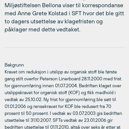
Miljøstiftelsen Bellona viser til korrespondanse
med Anne Grete Kolstad i SFT hvor det ble gitt
to dagers utsettelse av klagefristen og
påklager med dette vedtaket.
Bakgrunn
Kravet om reduksjon i utslipp av organisk stoff ble første
gang stilt overfor Peterson Linerboard 28.11.2000 med frist
for gjennomføring innen 01.07.2004. Bedriften klaget over
utslippskravet for organisk stoff (KOF) og fikk medhold i
vedtak av 25.10.02. Ny frist for gjennomføring ble satt til
01.01.2006 og rensekravet for KOF ble redusert fra 70
prosent til 50 prosent. I vedtak av 03.07.2003 gis bedriften
utsettelse til 31.10.2007. SFTs vedtak av 23.01.2006 gir
bedriften utsettelse til 01.11.2010, altså over seks år etter at