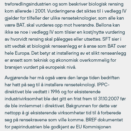
treforedlingsindustrien og som beskriver biologisk rensing
kom allerede i 2001. Vurderingene det siktes til i vedlegg IV
gjelder for tilfeller der ulike renseteknologier, som alle kan
være BAT, skal vurderes opp mot hverandre. Bellona kan
ikke se noe i vedlegg IV som tilsier en kost/nytte vurdering
av hvorvidt rensing skal pålegges eller utsettes. SFT sier i
sitt vedtak at biologisk renseanlegg er å anse som BAT over
hele Europa. Det betyr at installering av et slikt renseanlegg
er ansett som teknisk og økonomisk overkommelig for
bransjen vurdert på europeisk nivå.
Avgjørende her må også være den lange tiden bedriften
har hatt på seg til å installere renseteknologi. IPPC-
direktivet ble vedtatt i 1996 og for eksisterende
industrivirksomhet ble det gitt en frist frem til 31.10.2007 før
de ble innlemmet i direktivet. Bakgrunnen for dette var
nettopp å gi eksisterende virksomheter tid til å forberede
seg på rensekravene som ville komme. BREF dokumentet
for papirindustrien ble godkjent av EU Kommisjonen