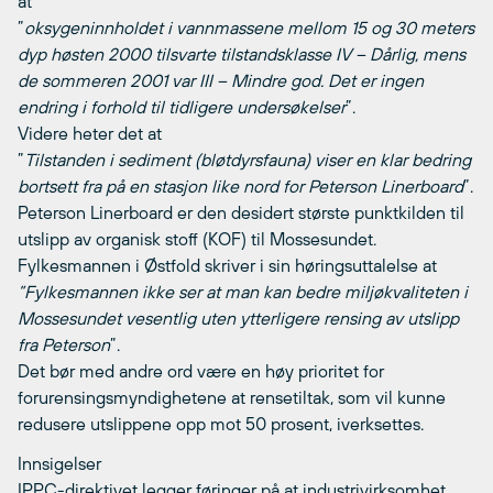
at
”
oksygeninnholdet i vannmassene mellom 15 og 30 meters
dyp høsten 2000 tilsvarte tilstandsklasse IV – Dårlig, mens
de sommeren 2001 var III – Mindre god. Det er ingen
endring i forhold til tidligere undersøkelser
”.
Videre heter det at
”
Tilstanden i sediment (bløtdyrsfauna) viser en klar bedring
bortsett fra på en stasjon like nord for Peterson Linerboard
”.
Peterson Linerboard er den desidert største punktkilden til
utslipp av organisk stoff (KOF) til Mossesundet.
Fylkesmannen i Østfold skriver i sin høringsuttalelse at
”Fylkesmannen ikke ser at man kan bedre miljøkvaliteten i
Mossesundet vesentlig uten ytterligere rensing av utslipp
fra Peterson
”.
Det bør med andre ord være en høy prioritet for
forurensingsmyndighetene at rensetiltak, som vil kunne
redusere utslippene opp mot 50 prosent, iverksettes.
Innsigelser
IPPC-direktivet legger føringer på at industrivirksomhet