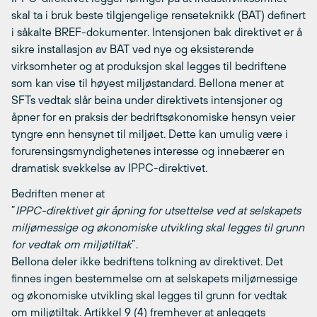
skal ta i bruk beste tilgjengelige renseteknikk (BAT) definert
i såkalte BREF-dokumenter. Intensjonen bak direktivet er å
sikre installasjon av BAT ved nye og eksisterende
virksomheter og at produksjon skal legges til bedriftene
som kan vise til høyest miljøstandard. Bellona mener at
SFTs vedtak slår beina under direktivets intensjoner og
åpner for en praksis der bedriftsøkonomiske hensyn veier
tyngre enn hensynet til miljøet. Dette kan umulig være i
forurensingsmyndighetenes interesse og innebærer en
dramatisk svekkelse av IPPC-direktivet.
Bedriften mener at
”
IPPC-direktivet gir åpning for utsettelse ved at selskapets
miljømessige og økonomiske utvikling skal legges til grunn
for vedtak om miljøtiltak
”.
Bellona deler ikke bedriftens tolkning av direktivet. Det
finnes ingen bestemmelse om at selskapets miljømessige
og økonomiske utvikling skal legges til grunn for vedtak
om miljøtiltak. Artikkel 9 (4) fremhever at anleggets