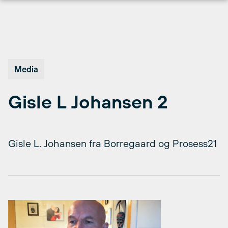
Hopp
til
innhold
Media
Gisle L Johansen 2
Gisle L. Johansen fra Borregaard og Prosess21