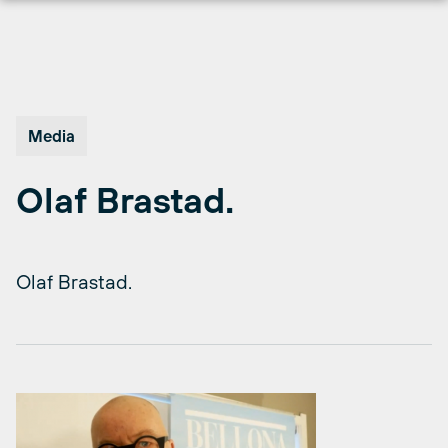
Hopp
til
innhold
Media
Olaf Brastad.
Olaf Brastad.