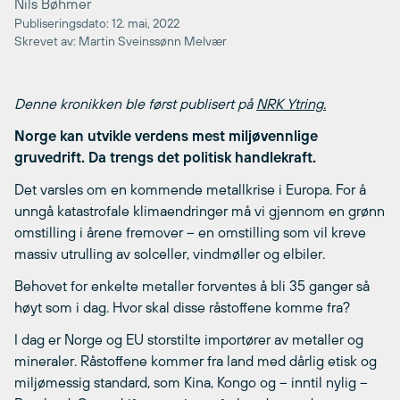
Nils Bøhmer
Publiseringsdato: 12. mai, 2022
Skrevet av: Martin Sveinssønn Melvær
Denne kronikken ble først publisert på
NRK Ytring.
Norge kan utvikle verdens mest miljøvennlige
gruvedrift. Da trengs det politisk handlekraft.
Det varsles om en kommende metallkrise i Europa. For å
unngå katastrofale klimaendringer må vi gjennom en grønn
omstilling i årene fremover – en omstilling som vil kreve
massiv utrulling av solceller, vindmøller og elbiler.
Behovet for enkelte metaller forventes å bli 35 ganger så
høyt som i dag. Hvor skal disse råstoffene komme fra?
I dag er Norge og EU storstilte importører av metaller og
mineraler. Råstoffene kommer fra land med dårlig etisk og
miljømessig standard, som Kina, Kongo og – inntil nylig –