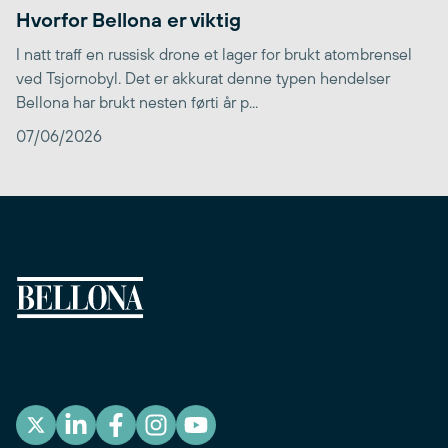
Hvorfor Bellona er viktig
I natt traff en russisk drone et lager for brukt atombrensel
ved Tsjornobyl. Det er akkurat denne typen hendelser
Bellona har brukt nesten førti år p...
07/06/2026