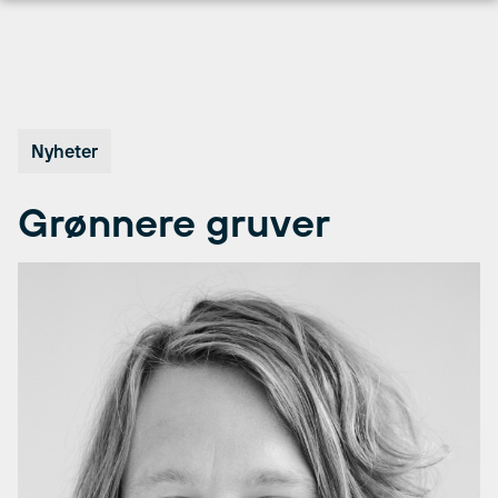
Hopp
til
innhold
Nyheter
Grønnere gruver