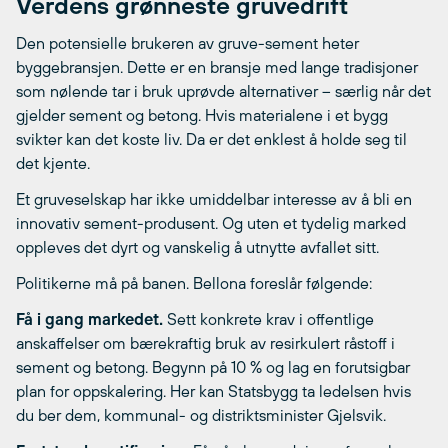
Verdens grønneste gruvedrift
Den potensielle brukeren av gruve-sement heter
byggebransjen. Dette er en bransje med lange tradisjoner
som nølende tar i bruk uprøvde alternativer – særlig når det
gjelder sement og betong. Hvis materialene i et bygg
svikter kan det koste liv. Da er det enklest å holde seg til
det kjente.
Et gruveselskap har ikke umiddelbar interesse av å bli en
innovativ sement-produsent. Og uten et tydelig marked
oppleves det dyrt og vanskelig å utnytte avfallet sitt.
Politikerne må på banen. Bellona foreslår følgende:
Få i gang markedet.
Sett konkrete krav i offentlige
anskaffelser om bærekraftig bruk av resirkulert råstoff i
sement og betong. Begynn på 10 % og lag en forutsigbar
plan for oppskalering. Her kan Statsbygg ta ledelsen hvis
du ber dem, kommunal- og distriktsminister Gjelsvik.