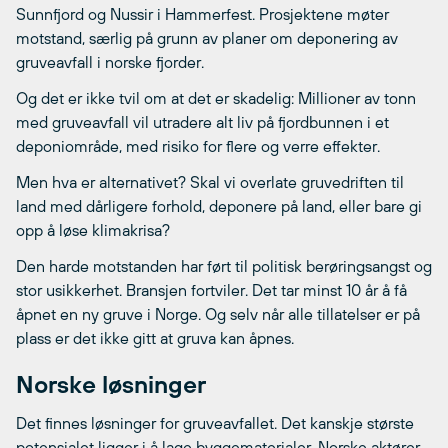
Sunnfjord og Nussir i Hammerfest. Prosjektene møter
motstand, særlig på grunn av planer om deponering av
gruveavfall i norske fjorder.
Og det er ikke tvil om at det er skadelig: Millioner av tonn
med gruveavfall vil utradere alt liv på fjordbunnen i et
deponiområde, med risiko for flere og verre effekter.
Men hva er alternativet? Skal vi overlate gruvedriften til
land med dårligere forhold, deponere på land, eller bare gi
opp å løse klimakrisa?
Den harde motstanden har ført til politisk berøringsangst og
stor usikkerhet. Bransjen fortviler. Det tar minst 10 år å få
åpnet en ny gruve i Norge. Og selv når alle tillatelser er på
plass er det ikke gitt at gruva kan åpnes.
Norske løsninger
Det finnes løsninger for gruveavfallet. Det kanskje største
potensialet ligger i å lage byggematerialer. Norske aktører