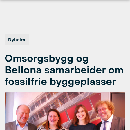
Hopp
til
innhold
Nyheter
Omsorgsbygg og
Bellona samarbeider om
fossilfrie byggeplasser