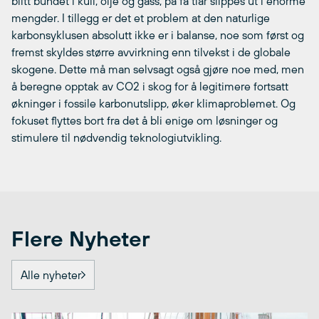
blitt bundet i kull, olje og gass, på få tiår slippes ut i enorme
mengder. I tillegg er det et problem at den naturlige
karbonsyklusen absolutt ikke er i balanse, noe som først og
fremst skyldes større avvirkning enn tilvekst i de globale
skogene. Dette må man selvsagt også gjøre noe med, men
å beregne opptak av CO2 i skog for å legitimere fortsatt
økninger i fossile karbonutslipp, øker klimaproblemet. Og
fokuset flyttes bort fra det å bli enige om løsninger og
stimulere til nødvendig teknologiutvikling.
Flere Nyheter
Alle nyheter