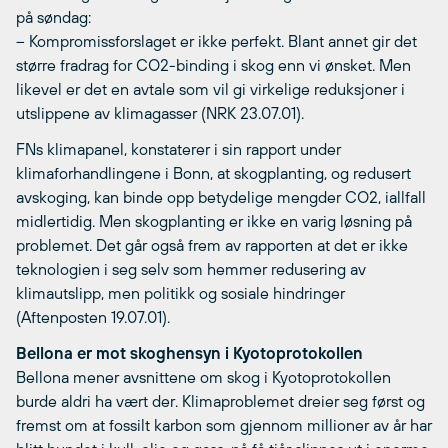
på søndag:
– Kompromissforslaget er ikke perfekt. Blant annet gir det
større fradrag for CO2-binding i skog enn vi ønsket. Men
likevel er det en avtale som vil gi virkelige reduksjoner i
utslippene av klimagasser (NRK 23.07.01).
FNs klimapanel, konstaterer i sin rapport under
klimaforhandlingene i Bonn, at skogplanting, og redusert
avskoging, kan binde opp betydelige mengder CO2, iallfall
midlertidig. Men skogplanting er ikke en varig løsning på
problemet. Det går også frem av rapporten at det er ikke
teknologien i seg selv som hemmer redusering av
klimautslipp, men politikk og sosiale hindringer
(Aftenposten 19.07.01).
Bellona er mot skoghensyn i Kyotoprotokollen
Bellona mener avsnittene om skog i Kyotoprotokollen
burde aldri ha vært der. Klimaproblemet dreier seg først og
fremst om at fossilt karbon som gjennom millioner av år har