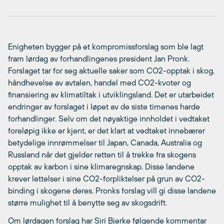
Enigheten bygger på et kompromissforslag som ble lagt
fram lørdag av forhandlingenes president Jan Pronk.
Forslaget tar for seg aktuelle saker som CO2-opptak i skog,
håndhevelse av avtalen, handel med CO2-kvoter og
finansiering av klimatiltak i utviklingsland. Det er utarbeidet
endringer av forslaget i løpet av de siste timenes harde
forhandlinger. Selv om det nøyaktige innholdet i vedtaket
foreløpig ikke er kjent, er det klart at vedtaket innebærer
betydelige innrømmelser til Japan, Canada, Australia og
Russland når det gjelder retten til å trekke fra skogens
opptak av karbon i sine klimaregnskap. Disse landene
krever lettelser i sine CO2-forpliktelser på grun av CO2-
binding i skogene deres. Pronks forslag vill gi disse landene
større mulighet til å benytte seg av skogsdrift.
Om lørdagen forslag har Siri Bjerke følgende kommentar