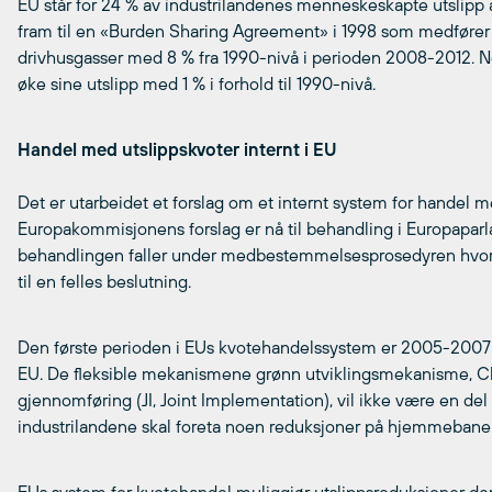
EU står for 24 % av industrilandenes menneskeskapte utslip
fram til en «Burden Sharing Agreement» i 1998 som medfører a
drivhusgasser med 8 % fra 1990-nivå i perioden 2008-2012. Nor
øke sine utslipp med 1 % i forhold til 1990-nivå.
Handel med utslippskvoter internt i EU
Det er utarbeidet et forslag om et internt system for handel 
Europakommisjonens forslag er nå til behandling i Europapar
behandlingen faller under medbestemmelsesprosedyren hvor
til en felles beslutning.
Den første perioden i EUs kvotehandelssystem er 2005-2007 o
EU. De fleksible mekanismene grønn utviklingsmekanisme, 
gjennomføring (JI, Joint Implementation), vil ikke være en del
industrilandene skal foreta noen reduksjoner på hjemmebane