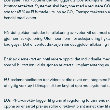
EUs system for kvotehandel muliggjør utslippsreduksjoner de
kostnadseffektivt. Systemet skal begynne med å redusere CO
står for 45 % av EUs totale utslipp av CO
. Transportsektoren e
2
handel med kvoter.
Når det gjelder metoder for allokering av kvoter, vil det mest 
gjennom auksjonering. Uten noen form for auksjonering frykte
bad guys». Det er ventet diskusjon når det gjelder allokerin
Bruk av kjernekraft er inntil videre opp til det individuelle m
som vil bli tatt inn i diskusjonen relatert til implementering a
EU-parlamentarikeren tror videre at direktivet om Integrated 
et nyttig verktøy i klimapolitikken knyttet opp mot systemet 
EUs IPPC-direktiv legger til grunn at regulering fortrinnsvis ska
oppnå en ensartet praksis stiller direktivet blant annet krav t