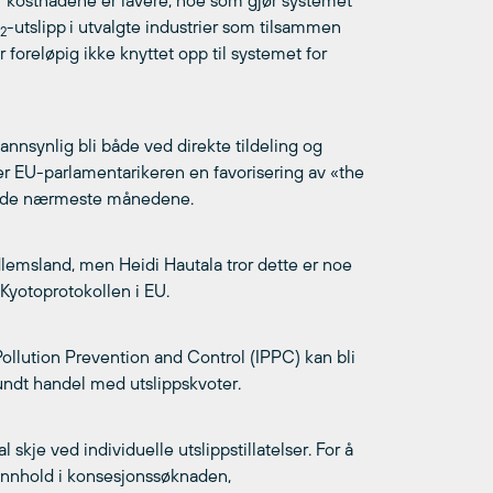
r kostnadene er lavere, noe som gjør systemet
-utslipp
i utvalgte industrier som tilsammen
2
r foreløpig ikke knyttet opp til systemet for
sannsynlig bli både ved direkte tildeling og
r EU-parlamentarikeren en favorisering av «the
g i de nærmeste månedene.
edlemsland, men Heidi Hautala tror dette er noe
v Kyotoprotokollen i EU.
Pollution Prevention and Control (IPPC) kan bli
rundt handel med utslippskvoter.
l skje ved individuelle utslippstillatelser. For å
il innhold i konsesjonssøknaden,