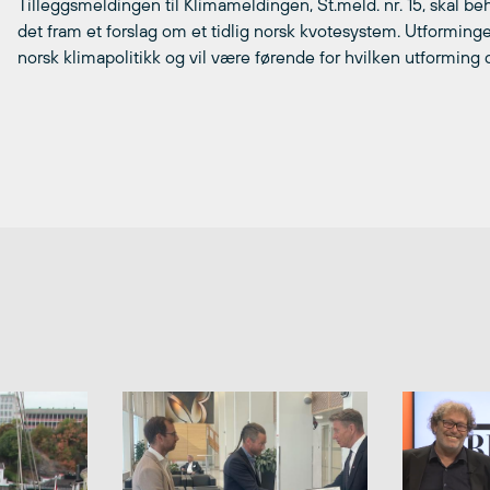
Tilleggsmeldingen til Klimameldingen, St.meld. nr. 15, skal beh
det fram et forslag om et tidlig norsk kvotesystem. Utforming
norsk klimapolitikk og vil være førende for hvilken utforming 