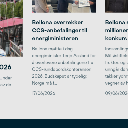
Bellona overrekker
Bellona 
CCS-anbefalinger til
millione
energiministeren
konkurs
Bellona møttte i dag
Innsamlings
energiminister Terje Aasland for
Miljøstifte
å overlevere anbefalingene fra
frukter, og
2026
CCS-rundebordskonferansen
unngår der
2026. Budskapet er tydelig:
takker ydmy
 Under
Norge må f...
vegner av he
 av de
17/06/2026
09/06/202