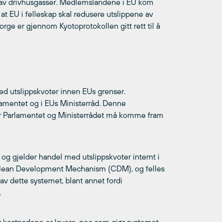
p av drivhusgasser. Medlemslandene i EU kom
t EU i felleskap skal redusere utslippene av
ge er gjennom Kyotoprotokollen gitt rett til å
med utslippskvoter innen EUs grenser.
lamentet og i EUs Ministerråd. Denne
 Parlamentet og Ministerrådet må komme fram
g gjelder handel med utslippskvoter internt i
Clean Development Mechanism (CDM), og felles
 av dette systemet, blant annet fordi
.