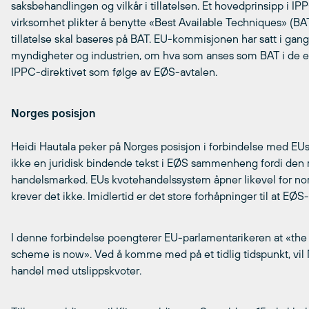
saksbehandlingen og vilkår i tillatelsen. Et hovedprinsipp i IPP
virksomhet plikter å benytte «Best Available Techniques» (BAT)
tillatelse skal baseres på BAT. EU-kommisjonen har satt i gang
myndigheter og industrien, om hva som anses som BAT i de en
IPPC-direktivet som følge av EØS-avtalen.
Norges posisjon
Heidi Hautala peker på Norges posisjon i forbindelse med EU
ikke en juridisk bindende tekst i EØS sammenheng fordi den rel
handelsmarked. EUs kvotehandelssystem åpner likevel for nor
krever det ikke. Imidlertid er det store forhåpninger til at EØS-
I denne forbindelse poengterer EU-parlamentarikeren at «the 
scheme is now». Ved å komme med på et tidlig tidspunkt, vil 
handel med utslippskvoter.