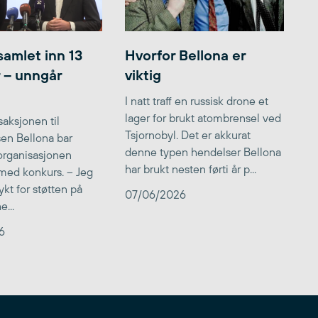
samlet inn 13
Hvorfor Bellona er
r – unngår
viktig
I natt traff en russisk drone et
lager for brukt atombrensel ved
aksjonen til
Tsjornobyl. Det er akkurat
lsen Bellona bar
denne typen hendelser Bellona
 organisasjonen
har brukt nesten førti år p...
med konkurs. – Jeg
kt for støtten på
07/06/2026
...
6