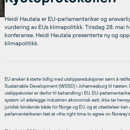
Heidi Hautala er EU-parlamentariker og ansvarli
vurdering av EUs klimapolitikk. Tirsdag 28. mai 
konferanse. Heidi Hautala presenterte ny og oppda
klimapolitikk.
EU ønsker å starte tidlig med utslippsreduksjoner samt å rati
Sustainable Development (WSSD) i Johannesburg til høsten. 
utslippskvoter er derfor til behandling i EU. EU-parlamentarike
system vil ødelegge industrien økonomisk sett, ikke tar hensyn 
juridisk bindende både for Norge og EU, og at utsettelser kan 
parlamentarikeren fast at «the right time to agree on Norway’