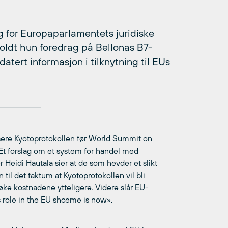
g for Europaparlamentets juridiske
holdt hun foredrag på Bellonas B7-
tert informasjon i tilknytning til EUs
fisere Kyotoprotokollen før World Summit on
Et forslag om et system for handel med
r Heidi Hautala sier at de som hevder et slikt
til det faktum at Kyotoprotokollen vil bli
øke kostnadene ytteligere. Videre slår EU-
s role in the EU shceme is now».