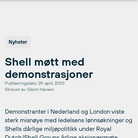
Hopp
til
innhold
Nyheter
Shell møtt med
demonstrasjoner
Publiseringsdato: 29. april, 2003
Skrevet av: Glenn Hansen
Demonstranter i Nederland og London viste
sterk misnøye med ledelsens lønnsøkninger og
Shells dårlige miljøpolitikk under Royal
Dutch/Shell Groups årlige aksjonærmøte.