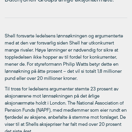
Shell forsvarte ledelsens lønnsøkningen og argumenterte
med at den var forsvarlig siden Shell har utkonkurrert
mange rivaler. Høye lønninger er nødvendig for sikre at
toppledelsen ikke hopper av til fordel for konkurrenter,
mener de. For styreformann Philip Watts betyr dette en
lønnsøkning på åtte prosent – det vil si totalt 1,8 millioner
pund eller over 20 millioner kroner.
Til tross for ledelsens argumenter stemte 23 prosent av
aksjonærene mot lønnsøkningen på det årlige
aksjonærmøte holdt i London. The National Association of
Pension Funds (NAPF), med medlemmer som eier rundt en
fjerdedel av aksjene, anbefalte å stemme mot forslaget. De
viser til at Shells aksjepriser har falt med over 20 prosent
det siste året.