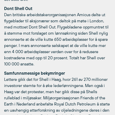
Dont Shell Out
Den britiske arbeidstakerorganisasjonen Amicus delte ut
flygeblader til aksjonærer som deltok på møte i London,
med mottoet Dont Shell Out. Flygebladene oppmuntret til
å stemme mot forslaget om lønnsøkning siden Shell nylig
annonserte at de ville kutte 650 arbeidsplasser for å spare
penger. I mars annonserte selskapet at de ville kutte mer
enn 4 000 arbeidsplasser verden over for å redusere
kostnadene med opp til 20 prosent. Totalt har Shell over
100 000 ansatte.
Samfunnsmessige bekymringer
Lettere gikk det for Shell i Haag, hvor 261 av 270 millioner
investorer stemte for å øke lederlønningene. Men også i
Haag var det protester, men her gikk disse på Shells
rulleblad i miljøsaker. Miljøorganisasjonen Friends of the
Earth i Nederland anbefalte Royal Dutch Petroleum å starte
en uavhengig etterforskning av oljeledningene deres i den