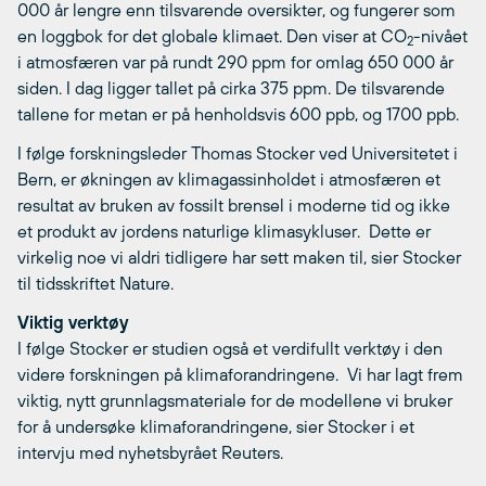
000 år lengre enn tilsvarende oversikter, og fungerer som
en loggbok for det globale klimaet. Den viser at CO
-nivået
2
i atmosfæren var på rundt 290 ppm for omlag 650 000 år
siden. I dag ligger tallet på cirka 375 ppm. De tilsvarende
tallene for metan er på henholdsvis 600 ppb, og 1700 ppb.
I følge forskningsleder Thomas Stocker ved Universitetet i
Bern, er økningen av klimagassinholdet i atmosfæren et
resultat av bruken av fossilt brensel i moderne tid og ikke
et produkt av jordens naturlige klimasykluser.  Dette er
virkelig noe vi aldri tidligere har sett maken til, sier Stocker
til tidsskriftet Nature.
Viktig verktøy
I følge Stocker er studien også et verdifullt verktøy i den
videre forskningen på klimaforandringene.  Vi har lagt frem
viktig, nytt grunnlagsmateriale for de modellene vi bruker
for å undersøke klimaforandringene, sier Stocker i et
intervju med nyhetsbyrået Reuters.