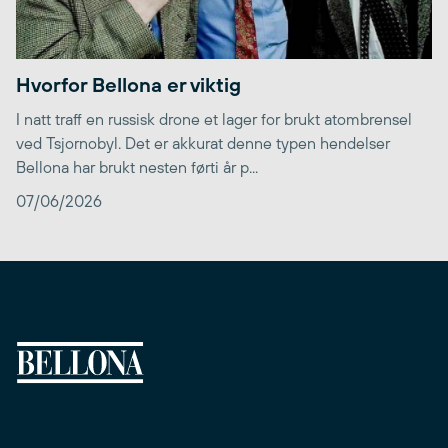
Hvorfor Bellona er viktig
I natt traff en russisk drone et lager for brukt atombrensel
ved Tsjornobyl. Det er akkurat denne typen hendelser
Bellona har brukt nesten førti år p...
07/06/2026