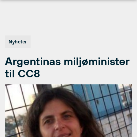
Hopp
til
innhold
Nyheter
Argentinas miljøminister
til CC8