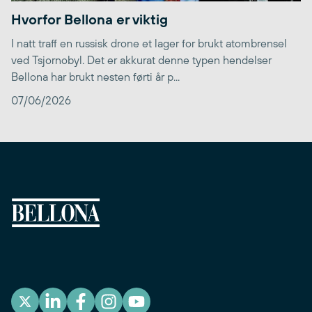
Hvorfor Bellona er viktig
I natt traff en russisk drone et lager for brukt atombrensel
ved Tsjornobyl. Det er akkurat denne typen hendelser
Bellona har brukt nesten førti år p...
07/06/2026