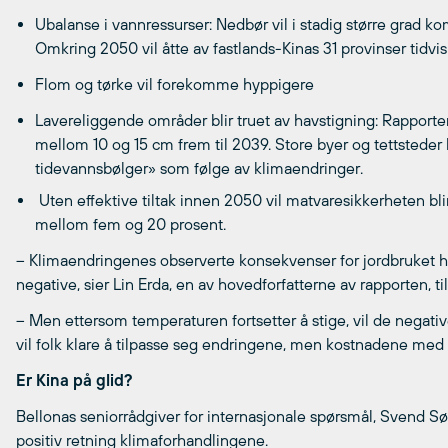
Ubalanse i vannressurser: Nedbør vil i stadig større grad
Omkring 2050 vil åtte av fastlands-Kinas 31 provinser tid
Flom og tørke vil forekomme hyppigere
Lavereliggende områder blir truet av havstigning: Rapporten
mellom 10 og 15 cm frem til 2039. Store byer og tettsteder 
tidevannsbølger» som følge av klimaendringer.
Uten effektive tiltak innen 2050 vil matvaresikkerheten bl
mellom fem og 20 prosent.
– Klimaendringenes observerte konsekvenser for jordbruket h
negative, sier Lin Erda, en av hovedforfatterne av rapporten, ti
– Men ettersom temperaturen fortsetter å stige, vil de negative
vil folk klare å tilpasse seg endringene, men kostnadene med ti
Er Kina på glid?
Bellonas seniorrådgiver for internasjonale spørsmål, Svend Sø
positiv retning klimaforhandlingene.