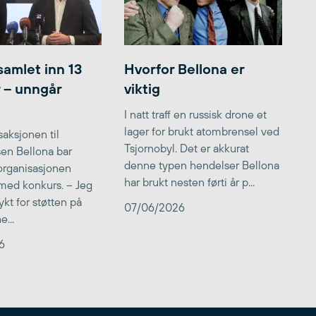
samlet inn 13
Hvorfor Bellona er
r – unngår
viktig
I natt traff en russisk drone et
lager for brukt atombrensel ved
aksjonen til
Tsjornobyl. Det er akkurat
lsen Bellona bar
denne typen hendelser Bellona
 organisasjonen
har brukt nesten førti år p...
med konkurs. – Jeg
kt for støtten på
07/06/2026
...
6