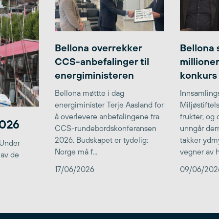
Bellona overrekker
Bellona 
CCS-anbefalinger til
millione
energiministeren
konkurs
Bellona møttte i dag
Innsamlings
energiminister Terje Aasland for
Miljøstifte
å overlevere anbefalingene fra
frukter, og
2026
CCS-rundebordskonferansen
unngår der
2026. Budskapet er tydelig:
takker ydmy
 Under
Norge må f...
vegner av he
 av de
17/06/2026
09/06/202