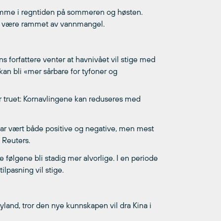
 komme i regntiden på sommeren og høsten.
vis være rammet av vannmangel.
s forfattere venter at havnivået vil stige med
kan bli «mer sårbare for tyfoner og
ir truet: Kornavlingene kan reduseres med
ar vært både positive og negative, men mest
l Reuters.
 følgene bli stadig mer alvorlige. I en periode
lpasning vil stige.
yland, tror den nye kunnskapen vil dra Kina i