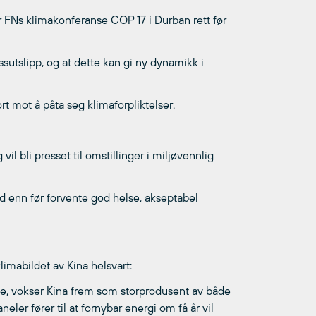
 FNs klimakonferanse COP 17 i Durban rett før
ssutslipp, og at dette kan gi ny dynamikk i
rt mot å påta seg klimaforpliktelser.
l bli presset til omstillinger i miljøvennlig
d enn før forvente god helse, akseptabel
klimabildet av Kina helsvart:
uke, vokser Kina frem som storprodusent av både
neler fører til at fornybar energi om få år vil