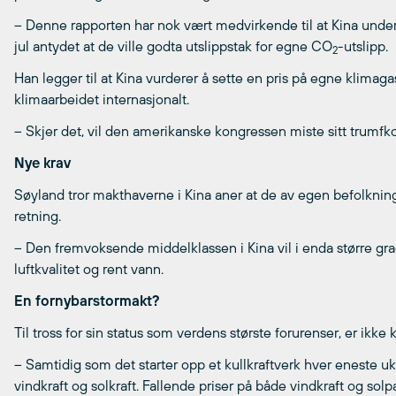
– Denne rapporten har nok vært medvirkende til at Kina under
jul antydet at de ville godta utslippstak for egne CO
-utslipp.
2
Han legger til at Kina vurderer å sette en pris på egne klimaga
klimaarbeidet internasjonalt.
– Skjer det, vil den amerikanske kongressen miste sitt trumfko
Nye krav
Søyland tror makthaverne i Kina aner at de av egen befolkning vi
retning.
– Den fremvoksende middelklassen i Kina vil i enda større gra
luftkvalitet og rent vann.
En fornybarstormakt?
Til tross for sin status som verdens største forurenser, er ikke 
– Samtidig som det starter opp et kullkraftverk hver eneste 
vindkraft og solkraft. Fallende priser på både vindkraft og solpa