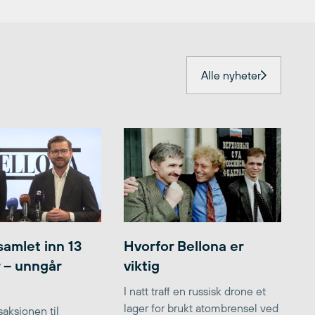
Alle nyheter
samlet inn 13
Hvorfor Bellona er
r – unngår
viktig
I natt traff en russisk drone et
lager for brukt atombrensel ved
aksjonen til