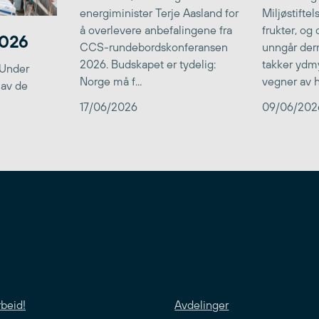
energiminister Terje Aasland for
Miljøstifte
å overlevere anbefalingene fra
frukter, og
2026
CCS-rundebordskonferansen
unngår der
2026. Budskapet er tydelig:
takker ydmy
 Under
Norge må f...
vegner av he
 av de
17/06/2026
09/06/202
rbeid!
Avdelinger