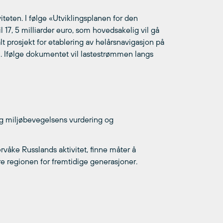
viteten. I følge «Utviklingsplanen for den
l 17, 5 milliarder euro, som hovedsakelig vil gå
t prosjekt for etablering av helårsnavigasjon på
en. Ifølge dokumentet vil lastestrømmen langs
 og miljøbevegelsens vurdering og
rvåke Russlands aktivitet, finne måter å
re regionen for fremtidige generasjoner.