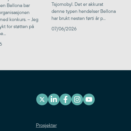
Tsjornobyl. Det er akkurat
lsen Bellona bar
denne typen hendelser Bellona
 organisasjonen
har brukt nesten førti år p...
med konkurs. – Jeg
kt for støtten på
07/06/2026
...
6
Prosjekter