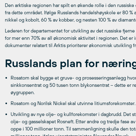
Den arktiske regionen har spilt en økende rolle i den russisk
fra dette området. Ifølge Russlands handelshøyskole er 80 % av
nikkel og kobolt, 60 % av kobber, og nesten 100 % av diamante
Lederen for departementet for utvikling av det russiske fjerne
for mer enn 70% av all økonomisk aktivitet i regionen. Det er in
dokumenter relatert til Arktis prioriterer økonomisk utvikling 
Russlands plan for nærings
Rosatom skal bygge et gruve- og prosesseringsanlegg hvor
sinkkonsentrat og 50 tusen tonn blykonsentrat – dette er
øygruppen.
Rosatom og Norilsk Nickel skal utvinne litiumsforekomster.
Utvikling av nye olje- og kullforekomster i dagbrudd. Det st
olje- og gasselskapet Rosneft. Etter andre og tredje fase 
oppe i 100 millioner tonn. Til sammenligning skulle den tot