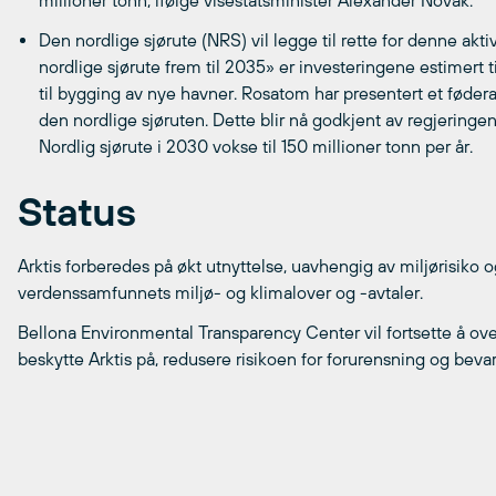
millioner tonn, ifølge visestatsminister Alexander Novak.
Den nordlige sjørute (NRS) vil legge til rette for denne akti
nordlige sjørute frem til 2035» er investeringene estimert ti
til bygging av nye havner. Rosatom har presentert et føderal
den nordlige sjøruten. Dette blir nå godkjent av regjering
Nordlig sjørute i 2030 vokse til 150 millioner tonn per år.
Status
Arktis forberedes på økt utnyttelse, uavhengig av miljørisiko
verdenssamfunnets miljø- og klimalover og -avtaler.
Bellona Environmental Transparency Center vil fortsette å ove
beskytte Arktis på, redusere risikoen for forurensning og beva