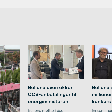
Bellona overrekker
Bellona 
CCS-anbefalinger til
millione
energiministeren
konkurs
Bellona møttte i dag
Innsamlings