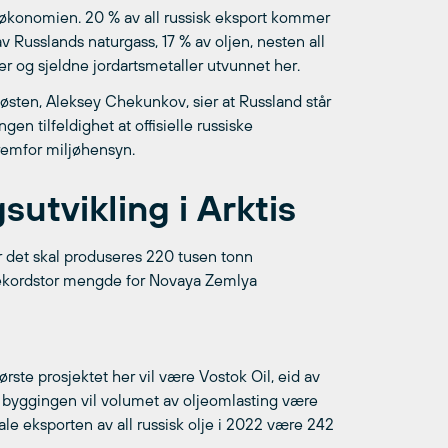
e økonomien. 20 % av all russisk eksport kommer
 Russlands naturgass, 17 % av oljen, nesten all
r og sjeldne jordartsmetaller utvunnet her.
 østen, Aleksey Chekunkov, sier at Russland står
gen tilfeldighet at offisielle russiske
fremfor miljøhensyn.
utvikling i Arktis
 det skal produseres 220 tusen tonn
 rekordstor mengde for Novaya Zemlya
ørste prosjektet her vil være Vostok Oil, eid av
av byggingen vil volumet av oljeomlasting være
ale eksporten av all russisk olje i 2022 være 242