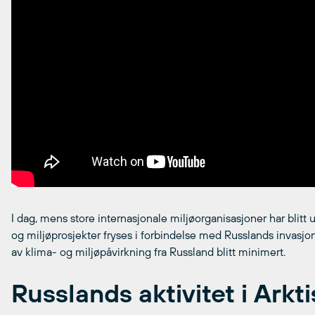
I dag, mens store internasjonale miljøorganisasjoner har blitt u
og miljøprosjekter fryses i forbindelse med Russlands invasjo
av klima- og miljøpåvirkning fra Russland blitt minimert.
Russlands aktivitet i Arkti