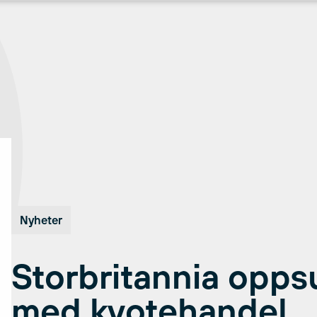
Nyheter
Storbritannia opps
med kvotehandel