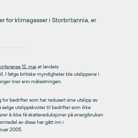
r for klimagasser i Storbritannia, er
onferanse 12. mai
at landets
. I følge britiske myndigheter ble utslippene i
 ganger mer enn målsetningen.
g for bedrifter som har redusert sine utslipp av
selge utslippskvoter til bedrifter som ikke
kerer å ikke få skattereduksjoner på energibruken
emtedel av disse har gått inn i
bruar 2005.