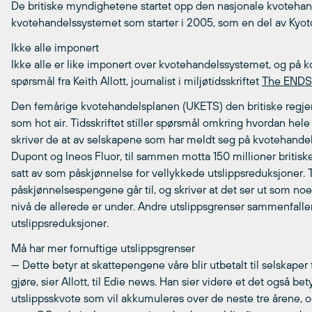
De britiske myndighetene startet opp den nasjonale kvotehand
kvotehandelssystemet som starter i 2005, som en del av Kyoto
Ikke alle imponert
Ikke alle er like imponert over kvotehandelssystemet, og på k
spørsmål fra Keith Allott, journalist i miljøtidsskriftet
The ENDS
Den femårige kvotehandelsplanen (UKETS) den britiske regjer
som hot air. Tidsskriftet stiller spørsmål omkring hvordan he
skriver de at av selskapene som har meldt seg på kvotehandels
Dupont og Ineos Fluor, til sammen motta 150 millioner britisk
satt av som påskjønnelse for vellykkede utslippsreduksjoner. T
påskjønnelsespengene går til, og skriver at det ser ut som noen
nivå de allerede er under. Andre utslippsgrenser sammenfall
utslippsreduksjoner.
Må har mer fornuftige utslippsgrenser
— Dette betyr at skattepengene våre blir utbetalt til selskaper 
gjøre, sier Allott, til Edie news. Han sier videre et det også b
utslippsskvote som vil akkumuleres over de neste tre årene, o