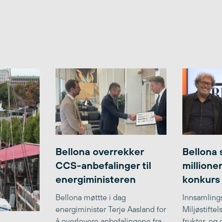
Bellona overrekker
Bellona 
CCS-anbefalinger til
millione
energiministeren
konkurs
Bellona møttte i dag
Innsamlings
energiminister Terje Aasland for
Miljøstifte
å overlevere anbefalingene fra
frukter, og