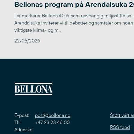
Bellonas program på Arendalsuka 
I år markerer Bellona 40 år som uavhengig miljøstiftelse.
Arendalsuka inviterer vi til debatter og samtaler om noen
viktigste klima- og m...
22/06/2026
E-post:
post@bellona.no
Støtt vårt a
Tlf: +47 23 23 46 00
RSS feed
Adresse: