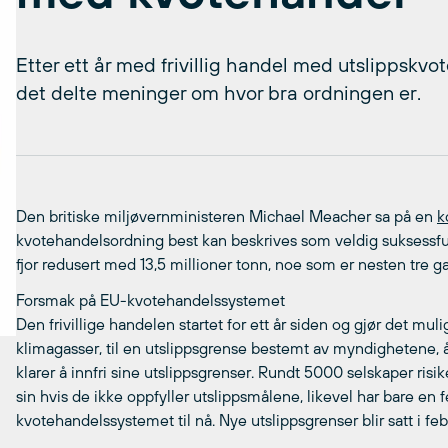
Etter ett år med frivillig handel med utslippskvote
det delte meninger om hvor bra ordningen er.
Den britiske miljøvernministeren Michael Meacher sa på en
k
kvotehandelsordning best kan beskrives som veldig suksessfull
fjor redusert med 13,5 millioner tonn, noe som er nesten tre
Forsmak på EU-kvotehandelssystemet
Den frivillige handelen startet for ett år siden og gjør det muli
klimagasser, til en utslippsgrense bestemt av myndighetene, å 
klarer å innfri sine utslippsgrenser. Rundt 5000 selskaper risi
sin hvis de ikke oppfyller utslippsmålene, likevel har bare en f
kvotehandelssystemet til nå. Nye utslippsgrenser blir satt i fe