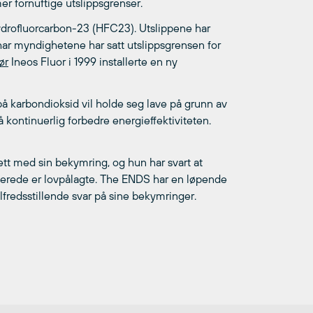
er fornuftige utslippsgrenser.
 hydrofluorcarbon-23 (HFC23). Utslippene har
el har myndighetene har satt utslippsgrensen for
ør
Ineos Fluor i 1999 installerte en ny
å karbondioksid vil holde seg lave på grunn av
å kontinuerlig forbedre energieffektiviteten.
tt med sin bekymring, og hun har svart at
llerede er lovpålagte. The ENDS har en løpende
fredsstillende svar på sine bekymringer.