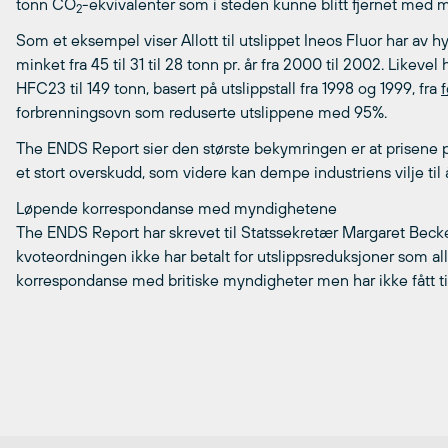
tonn CO
-ekvivalenter som i steden kunne blitt fjernet med m
2
Som et eksempel viser Allott til utslippet Ineos Fluor har av
minket fra 45 til 31 til 28 tonn pr. år fra 2000 til 2002. Likev
HFC23 til 149 tonn, basert på utslippstall fra 1998 og 1999, fra
f
forbrenningsovn som reduserte utslippene med 95%.
The ENDS Report sier den største bekymringen er at prisene p
et stort overskudd, som videre kan dempe industriens vilje til 
Løpende korrespondanse med myndighetene
The ENDS Report har skrevet til Statssekretær Margaret Becke
kvoteordningen ikke har betalt for utslippsreduksjoner som a
korrespondanse med britiske myndigheter men har ikke fått til