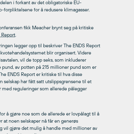
elen i forkant av det obligatoriske EU-
-forpliktelsene for å redusere klimagasser.
onferansen fikk Meacher brynt seg på kritiske
 Report
.
ingen legger opp til beskriver The ENDS Report
le kvotehandelsystemet blir organisert. Videre
avtalen, vil de topp seks, som inkluderer
e pund, av potten på 215 millioner pund som er
he ENDS Report er kritiske til hva disse
 selskap har fått satt utslippsgrensene til et
er med reguleringer som allerede pålegger
for å gjøre noe som de allerede er lovpålagt til å
etyr at noen selskaper nå får en generøs
g vil gjøre det mulig å handle med millioner av