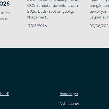
2026
CCS-rundebordskonferansen
unngår der
2026. Budskapet er tydelig:
takker ydmy
 Under
Norge må f...
vegner av he
 av de
17/06/2026
09/06/202
rbeid!
Avdelinger
Nyhetsbrev