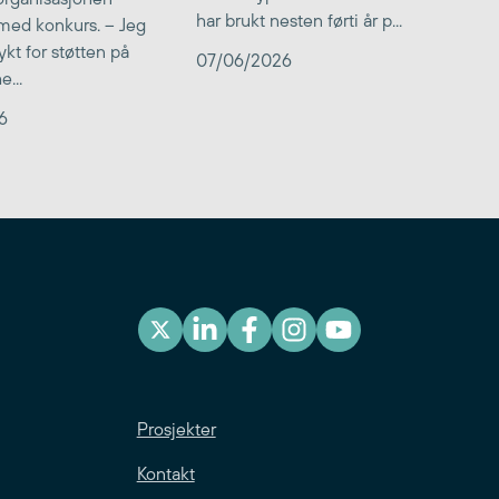
har brukt nesten førti år p...
med konkurs. – Jeg
kt for støtten på
07/06/2026
...
6
Prosjekter
Kontakt