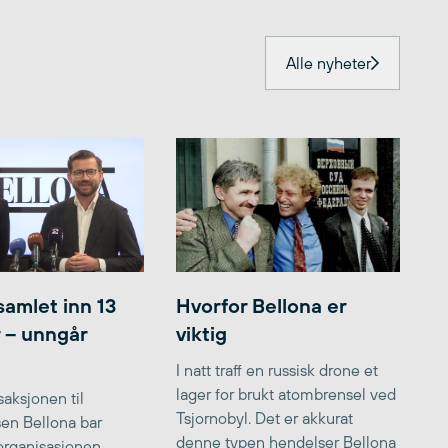
Alle nyheter
samlet inn 13
Hvorfor Bellona er
r – unngår
viktig
I natt traff en russisk drone et
lager for brukt atombrensel ved
aksjonen til
Tsjornobyl. Det er akkurat
lsen Bellona bar
denne typen hendelser Bellona
 organisasjonen