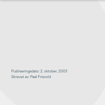
Hopp
til
innhold
Publiseringsdato: 2. oktober, 2003
Skrevet av: Paal Frisvold