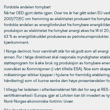
Fordoble andelen fornybart
Nå har OED gjort dette igjen. Over tre år har gått siden EU ve
2001/77/EC om fremming av elektrisitet produsert fra fornybar
fordoble andelen av energiforbruket fra fornybare energikilder 
produksjon av elektrisitet fra fornybar energi økes fra 14 til 2
63 % av energitilskuddet produseres av petroleumsprodukter, og
kjærkomment.
I Norge derimot, hvor vannkraft står for så godt som all energi t
annen. For i følge direktivet skal nasjonale myndigheter etable
støtteprogram for å øke bruk og produksjon av fornybare energi
overvåket av Kommisjonen (i vårt tilfelle ESA). Noe som skape
målsetninger stikker kjepper i hjulene for fremtidig etablering
håndtering) som vil kunne senke den høye prosentandelen forn
I tillegg har ledelsen i elfenbeinstårnet fått det for seg at R
sertifikatmarked i Europa, gjør at Lofoten kan bli invadert av 
Nord-Norges økonomiske fortrinn: Uvær.