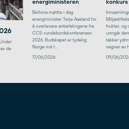
energiministeren
konkurs
Bellona møttte i dag
Innsamlings
energiminister Terje Aasland for
Miljøstifte
å overlevere anbefalingene fra
frukter, og
2026
CCS-rundebordskonferansen
unngår der
2026. Budskapet er tydelig:
takker ydmy
 Under
Norge må f...
vegner av he
 av de
17/06/2026
09/06/202