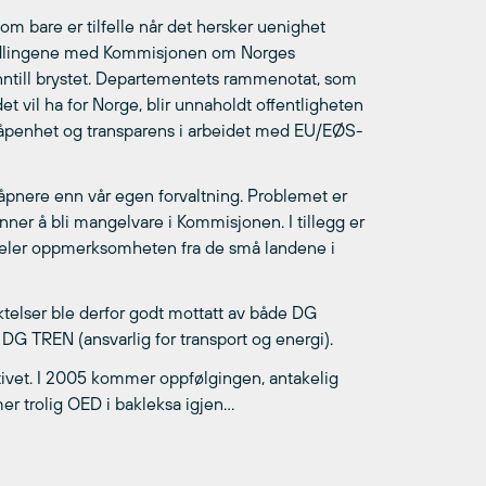
om bare er tilfelle når det hersker uenighet
andlingene med Kommisjonen om Norges
 inntill brystet. Departementets rammenotat, som
t vil ha for Norge, blir unnaholdt offentligheten
m åpenhet og transparens i arbeidet med EU/EØS-
pnere enn vår egen forvaltning. Problemet er
nner å bli mangelvare i Kommisjonen. I tillegg er
tjeler oppmerksomheten fra de små landene i
ktelser ble derfor godt mottatt av både DG
G TREN (ansvarlig for transport og energi).
ivet. I 2005 kommer oppfølgingen, antakelig
er trolig OED i bakleksa igjen…