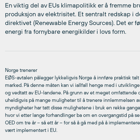
En viktig del av EUs klimapolitikk er å fremme br
produksjon av elektrisitet. Et sentralt redskap i 
direktivet (Renewable Energy Sources). Det er fø
energi fra fornybare energikilder i lovs form.
Norge trenerer
EØS-avtalen pålegger lykkeligvis Norge å innføre praktisk tal
marked. På denne måten kan vi iallfall henge med i utviklingen 
og vedtatt av EU-landene. På grunn av et meget omfattende o
uheldigvis på mange muligheter til å trenere innlemmelsen av
myndigheter har tatt disse mulighetene i bruk en rekke gange
hvor vi etter lange forhandlinger ba om en overgangstid på s
OED om tre år – så ett år – for så å gå med på å implementere 
vært implementert i EU.