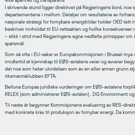
Ikke åpenhet og transparens
I skrivende stund ligger direktivet på Regjeringens bord, noe s
departementene i mellom. Detaljer om resultatene av forh
nasjonale strategi for fornybare energikilder holder OED tett
beskriver innholdet til EU-rettsakten og hvilke konsekvenser de
– stikk i strid med Regjeringens egne nedfelte prinsipper o
spørsmål.
Som så ofte i EU-saker er Europakommisjonen i Brussel mye å
imidlertid at kjennskap til EØS-avtalens veier og avveier begy
det noe som heter utvidelsen som av en eller annen grunn s
riksmannsklubben EFTA.
Bellona Europas juridiske vurderinger om EØS-avtalens forpli
RELEX (som administrerer EØS-avtalen) , DG Environment og D
Til neste år begynner Kommisjonens evaluering av RES-direkt
med konkrete krav til produksjon av fornybar energi. Da komm