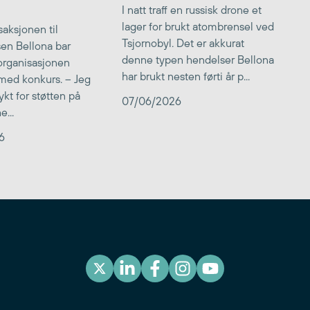
I natt traff en russisk drone et
lager for brukt atombrensel ved
aksjonen til
Tsjornobyl. Det er akkurat
lsen Bellona bar
denne typen hendelser Bellona
 organisasjonen
har brukt nesten førti år p...
med konkurs. – Jeg
kt for støtten på
07/06/2026
...
6