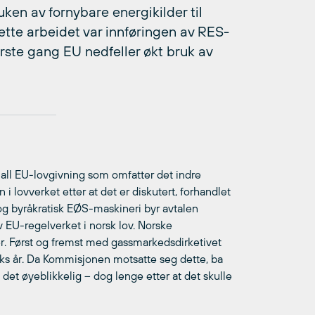
uken av fornybare energikilder til
dette arbeidet var innføringen av RES-
rste gang EU nedfeller økt bruk av
t all EU-lovgivning som omfatter det indre
i lovverket etter at det er diskutert, forhandlet
g byråkratisk EØS-maskineri byr avtalen
 EU-regelverket i norsk lov. Norske
r. Først og fremst med gassmarkedsdirketivet
eks år. Da Kommisjonen motsatte seg dette, ba
det øyeblikkelig – dog lenge etter at det skulle