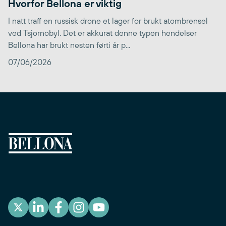
Hvorfor Bellona er viktig
I natt traff en russisk drone et lager for brukt atombrensel
ved Tsjornobyl. Det er akkurat denne typen hendelser
Bellona har brukt nesten førti år p...
07/06/2026