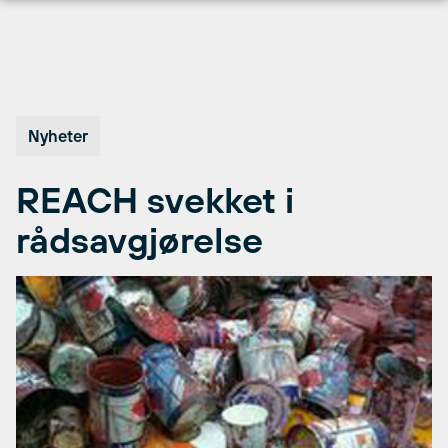
Hopp
til
innhold
Nyheter
REACH svekket i
rådsavgjørelse