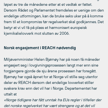
løpet av tre de månedene etter at et vedtak er fattet.
Dersom Rådet og Parlamentet fremdeles er uenige om den
endelige utformingen, kan de bruke seks uker på å komme
frem til et kompromiss før regelverket skal godkjennes. Det
betyr at vi vil få på plass et harmonisert europeisk
kjemikalielovverk mot slutten av 2006.
Norsk engasjement i REACH nødvendig
Miljøvernminister Helen Bjørnøy har på noen få måneder
engasjert seg i lovgivningsprosessen langt mer enn sine
forgjengere gjorde de sju årene prosessen har foregått.
Bjørnøy har også åpnet for at Norge vil stille seg utenfor
deler av REACH dersom det endelige lovverket stiller
svakere krav enn det vil har i Norge. Departementet har
uttalt at
«Norge tidligere har fått unntak fra EUs regler i tilfeller der
det norske regelverket har vært strengere og at det vil