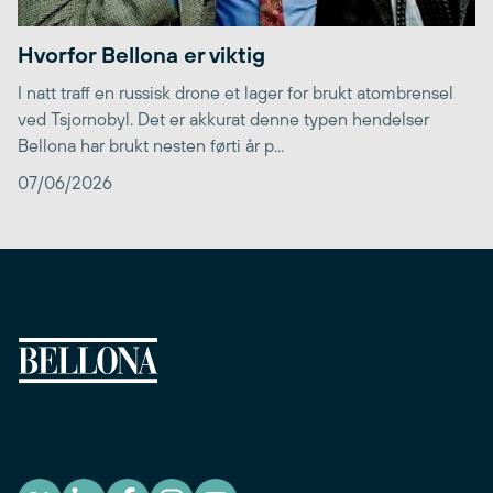
Hvorfor Bellona er viktig
I natt traff en russisk drone et lager for brukt atombrensel
ved Tsjornobyl. Det er akkurat denne typen hendelser
Bellona har brukt nesten førti år p...
07/06/2026