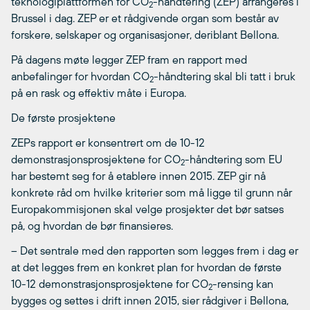
teknologiplattformen for CO
-håndtering (ZEP) arrangeres i
2
Brussel i dag. ZEP er et rådgivende organ som består av
forskere, selskaper og organisasjoner, deriblant Bellona.
På dagens møte legger ZEP fram en rapport med
anbefalinger for hvordan CO
-håndtering skal bli tatt i bruk
2
på en rask og effektiv måte i Europa.
De første prosjektene
ZEPs rapport er konsentrert om de 10-12
demonstrasjonsprosjektene for CO
-håndtering som EU
2
har bestemt seg for å etablere innen 2015. ZEP gir nå
konkrete råd om hvilke kriterier som må ligge til grunn når
Europakommisjonen skal velge prosjekter det bør satses
på, og hvordan de bør finansieres.
– Det sentrale med den rapporten som legges frem i dag er
at det legges frem en konkret plan for hvordan de første
10-12 demonstrasjonsprosjektene for CO
-rensing kan
2
bygges og settes i drift innen 2015, sier rådgiver i Bellona,