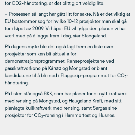
for CO2-håndtering, er det blitt gjort veldig lite.
– Prosessen så langt har gått litt for sakte. Nå er det viktig at
EU bestemmer seg for hvilke 10-12 prosjekter man skal gå
for i løpet av 2009. Vi håper EU vil følge den planen vi har
vært med på å legge fram i dag, sier Stangeland.
På dagens møte ble det også lagt frem en liste over
prosjekter som kan bli aktuelle for
demonstrasjonsprogrammet. Renseprosjektene ved
gasskraftverkene på Kårstø og Mongstad er blant
kandidatene til å bli med i Flaggskip-programmet for CO
-
2
håndtering.
På listen står også BKK, som har planer for et nytt kraftverk
med rensing på Mongstad, og Haugaland Kraft, med sitt
planlagte kullkraftverk med rensing, samt Sargas sine
prosjekter for CO
-rensing i Hammerfest og Husnes.
2