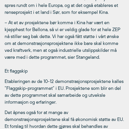
spres rundt om i hele Europa, og at det også etableres et
renseprosjekt i et land i Sør, som for eksempel Kina.
– At et av prosjektene bør komme i Kina har vært en
kjepphest for Bellona, så vi er veldig glade for at hele ZEP
nå stiller seg bak dette. Vi har også fått støtte i vårt ønske
om at demonstrasjonsprosjektene ikke bare skal komme
ved kraftverk, men at også industrielle utslippskilder må
være med i dette programmet, sier Stangeland.
Et flaggskip
Etableringen av de 10-12 demonstrasjonsprosjektene kalles
”Flaggskip-programmet” i EU. Prosjektene som blir en del
av dette programmet skal samarbeide og utveksle
informasjon og erfaringer.
Det åpnes også for at mange av
demonstrasjonsprosjektene skal få økonomisk støtte av EU.
Et forslag til hvordan dette gjøres skal behandles av