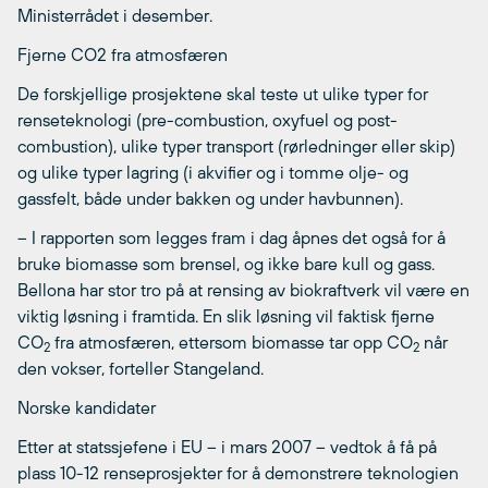
Ministerrådet i desember.
Fjerne CO2 fra atmosfæren
De forskjellige prosjektene skal teste ut ulike typer for
renseteknologi (pre-combustion, oxyfuel og post-
combustion), ulike typer transport (rørledninger eller skip)
og ulike typer lagring (i akvifier og i tomme olje- og
gassfelt, både under bakken og under havbunnen).
– I rapporten som legges fram i dag åpnes det også for å
bruke biomasse som brensel, og ikke bare kull og gass.
Bellona har stor tro på at rensing av biokraftverk vil være en
viktig løsning i framtida. En slik løsning vil faktisk fjerne
CO
fra atmosfæren, ettersom biomasse tar opp CO
når
2
2
den vokser, forteller Stangeland.
Norske kandidater
Etter at statssjefene i EU – i mars 2007 – vedtok å få på
plass 10-12 renseprosjekter for å demonstrere teknologien