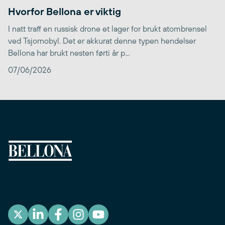
Hvorfor Bellona er viktig
I natt traff en russisk drone et lager for brukt atombrensel
ved Tsjornobyl. Det er akkurat denne typen hendelser
Bellona har brukt nesten førti år p...
07/06/2026