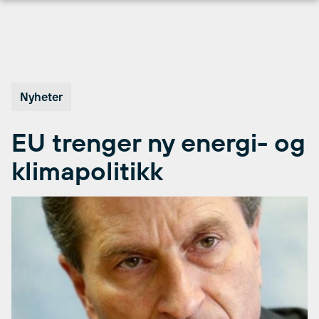
Hopp
til
innhold
Nyheter
EU trenger ny energi- og
klimapolitikk