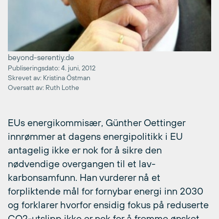
beyond-serentiy.de
Publiseringsdato: 4. juni, 2012
Skrevet av: Kristina Östman
Oversatt av: Ruth Lothe
EUs energikommisær, Günther Oettinger
innrømmer at dagens energipolitikk i EU
antagelig ikke er nok for å sikre den
nødvendige overgangen til et lav-
karbonsamfunn. Han vurderer nå et
forpliktende mål for fornybar energi inn 2030
og forklarer hvorfor ensidig fokus på reduserte
CO2-utslipp ikke er nok for å fremme ønsket