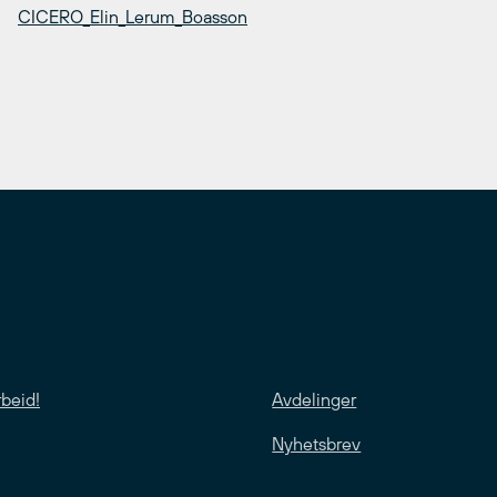
CICERO_Elin_Lerum_Boasson
rbeid!
Avdelinger
Nyhetsbrev