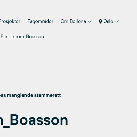
Prosjekter
Fagområder
Om Bellona
Oslo
Elin_Lerum_Boasson
tross manglende stemmerett
m_Boasson