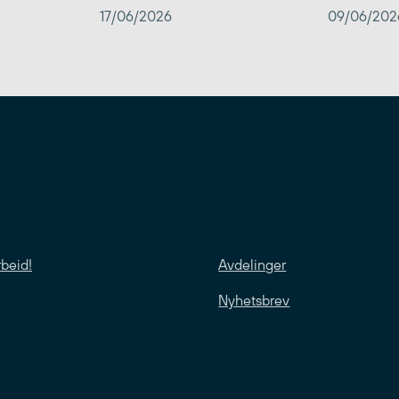
17/06/2026
09/06/202
rbeid!
Avdelinger
Nyhetsbrev