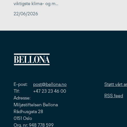
viktigste klima- og m...
22/06/2026
E-post:
post@bellona.no
Støtt vårt a
Tlf: +47 23 23 46 00
RSS feed
Adresse:
Miljøstiftelsen Bellona
Rådhusgata 28
0151 Oslo
Org. nr: 948 778 599