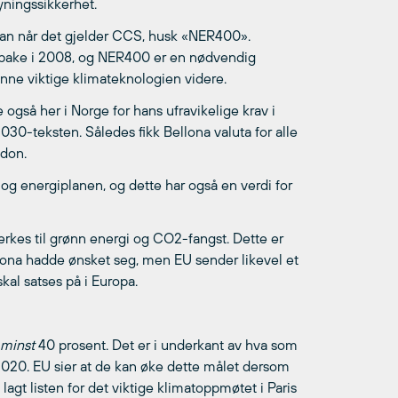
yningssikkerhet.
lan når det gjelder CCS, husk «NER400».
ilbake i 2008, og NER400 er en nødvendig
denne viktige klimateknologien videre.
også her i Norge for hans ufravikelige krav i
2030-teksten. Således fikk Bellona valuta for alle
ndon.
 og energiplanen, og dette har også en verdi for
erkes til grønn energi og CO2-fangst. Dette er
lona hadde ønsket seg, men EU sender likevel et
al satses på i Europa.
minst
40 prosent. Det er i underkant av hva som
020. EU sier at de kan øke dette målet dersom
gt listen for det viktige klimatoppmøtet i Paris