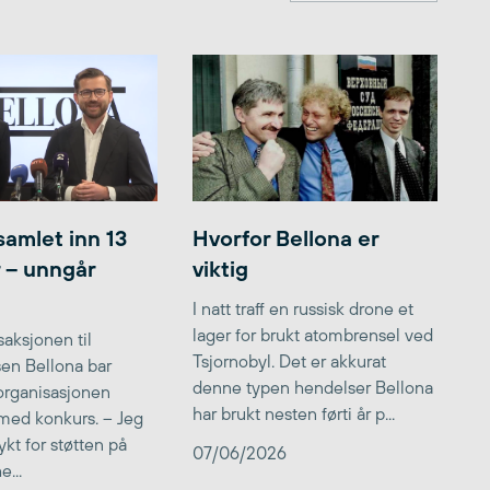
samlet inn 13
Hvorfor Bellona er
r – unngår
viktig
I natt traff en russisk drone et
lager for brukt atombrensel ved
aksjonen til
Tsjornobyl. Det er akkurat
lsen Bellona bar
denne typen hendelser Bellona
 organisasjonen
har brukt nesten førti år p...
med konkurs. – Jeg
kt for støtten på
07/06/2026
...