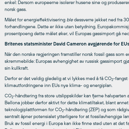
enkel: Dersom europeerne isolerer husene sine og produserer 
norsk gass.
Målet for energieffektivisering
ble
dessverre jekket ned fra 30 
forhandlingene. Dette er ikke uten betydning. Europakommisjo
prosentpoeng dette målet øker, vil Europas gassimport gå ne
Britenes statsminister David Cameron avgjørende for EU
Når den norske regjeringen framstiller norsk fossil gass som en
skremmebilde: Europas avhengighet av russisk gassimport gjør
sin kullkraft.
Derfor er det veldig gledelig at vi lykkes med å få CO
-fangst
2
klimautfordringene inn EUs nye klima- og energiplan.
CO
-håndtering fra store utslippskilder kan fjerne halvpart
2
Bellona jobber derfor aktivt for dette klimatiltaket, blant an
teknologiplattformen for CO
-håndtering (ZEP) og som rådgi
2
sentralt åpner potensialet ytterligere for at fossilavhengige l
Bruk av fossil energi i Europa kan ikke finne sted uten at det fa