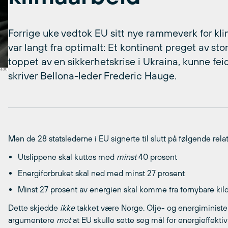
Forrige uke vedtok EU sitt nye rammeverk for k
var langt fra optimalt: Et kontinent preget av st
toppet av en sikkerhetskrise i Ukraina, kunne fe
skriver Bellona-leder Frederic Hauge.
Men de 28 statslederne i EU signerte til slutt på følgende rela
Utslippene skal kuttes med
minst
40 prosent
Energiforbruket skal ned med minst 27 prosent
Minst 27 prosent av energien skal komme fra fornybare kild
Dette skjedde
ikke
takket være Norge. Olje- og energiminister 
argumentere
mot
at EU skulle sette seg mål for energieffektiv