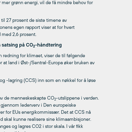
mer grønn energi, vil de få mindre behov for
til 27 prosent de siste timene av
nens egen rapport viser at for hvert
d med 2,6 prosent.
s satsing på CO
-håndtering
2
 redning for klimaet, viser de til følgende
 at land i Øst-/Sentral-Europa øker bruken av
 og -lagring (CCS) inn som en nøkkel for å løse
en av de menneskeskapte CO
-utslippene i verden.
2
net gjennom lederverv i Den europeiske
ver for EUs energikommissær. Det at CCS nå
and skal kunne realisere sine klimaambisjoner.
nges og lagres CO2 i stor skala. I vår fikk