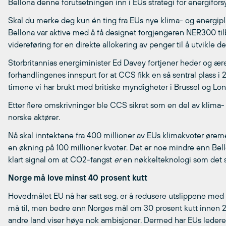
Bellona denne forutsetningen inn i EUs strategi for energifors
Skal du merke deg kun én ting fra EUs nye klima- og energip
Bellona var aktive med å få designet forgjengeren NER300 t
videreføring for en direkte allokering av penger til å utvikle 
Storbritannias energiminister Ed Davey fortjener heder og ære 
forhandlingenes innspurt for at CCS fikk en så sentral plass i 
timene vi har brukt med britiske myndigheter i Brussel og Lo
Etter flere omskrivninger ble CCS sikret som en del av klima-
norske aktører.
Nå skal inntektene fra 400 millioner av EUs klimakvoter ørem
en økning på 100 millioner kvoter. Det er noe mindre enn Bel
klart signal om at CO2-fangst
er
en nøkkelteknologi som det sk
Norge må love minst 40 prosent kutt
Hovedmålet EU nå har satt seg, er å redusere utslippene med
må til, men bedre enn Norges mål om 30 prosent kutt innen 2
andre land viser høye nok ambisjoner. Dermed har EUs ledere la