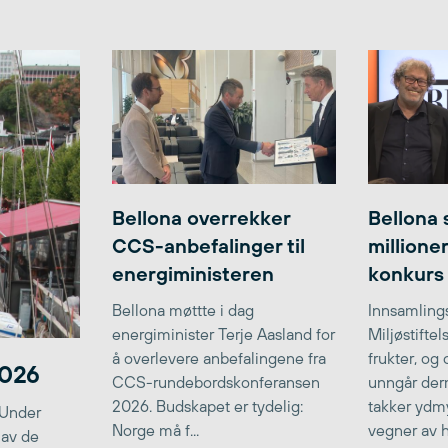
Bellona overrekker
Bellona 
CCS-anbefalinger til
millione
energiministeren
konkurs
Bellona møttte i dag
Innsamlings
energiminister Terje Aasland for
Miljøstifte
å overlevere anbefalingene fra
frukter, og
2026
CCS-rundebordskonferansen
unngår der
2026. Budskapet er tydelig:
takker ydmy
 Under
Norge må f...
vegner av he
 av de