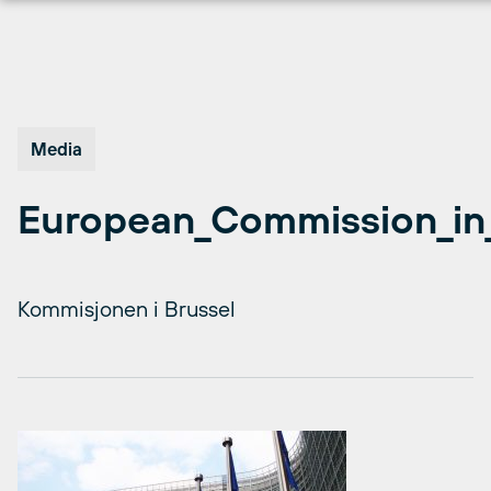
Hopp
til
innhold
Media
European_Commission_in
Kommisjonen i Brussel