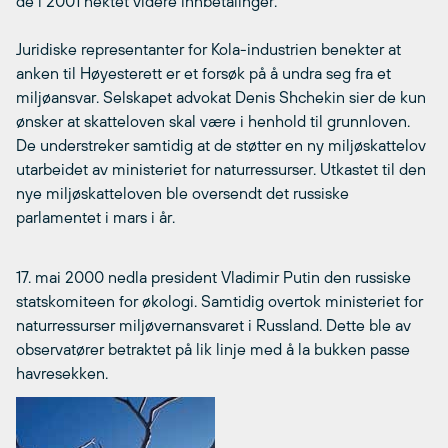
de i 2001 nektet videre innbetalinger.
Juridiske representanter for Kola-industrien benekter at
anken til Høyesterett er et forsøk på å undra seg fra et
miljøansvar. Selskapet advokat Denis Shchekin sier de kun
ønsker at skatteloven skal være i henhold til grunnloven.
De understreker samtidig at de støtter en ny miljøskattelov
utarbeidet av ministeriet for naturressurser. Utkastet til den
nye miljøskatteloven ble oversendt det russiske
parlamentet i mars i år.
17. mai 2000 nedla president Vladimir Putin den russiske
statskomiteen for økologi. Samtidig overtok ministeriet for
naturressurser miljøvernansvaret i Russland. Dette ble av
observatører betraktet på lik linje med å la bukken passe
havresekken.