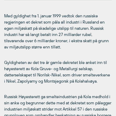
Med gyldighet fra 1. januar 1999 vedtok den russiske
regjeringen et dekret som påla all industri i Russland en
egen miljøskatt på skadelige utslipp til naturen. Russisk
industri har så langt betalt inn 27 milliarder rubel,
tilsvarende over 6 milliarder kroner, i ekstra skatt på grunn
av miljøutslipp større enn tillatt.
Gyldigheten av det tre år gamle dekretet ble anket inn til
høyesterett av Kola Gruve- og Metallurgi selskap,
datterselskapet til Norilsk-Nikel, som driver smelteverkene
i Nikel, Zapolyarny og Montsjegorsk på Kolahalvøya.
Russisk Høyesterett ga smelteindustrien på Kola medhold i
sin anke og begrunner dette med at dekretet som pålegger
industrien miljøskatt strider mot Artikkel 57 i den russiske
grunnloven som omhandler beskatning av russiske borgere