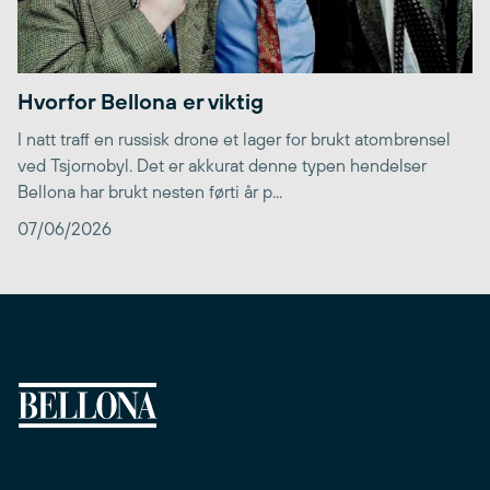
Hvorfor Bellona er viktig
I natt traff en russisk drone et lager for brukt atombrensel
ved Tsjornobyl. Det er akkurat denne typen hendelser
Bellona har brukt nesten førti år p...
07/06/2026