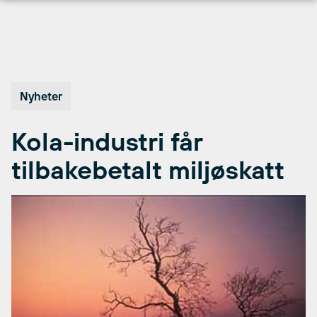
Hopp
til
innhold
Nyheter
Kola-industri får
tilbakebetalt miljøskatt