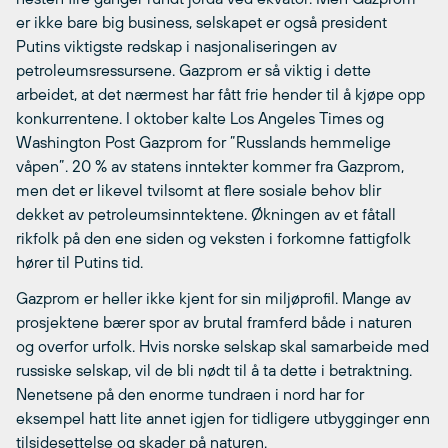
er ikke bare big business, selskapet er også president
Putins viktigste redskap i nasjonaliseringen av
petroleumsressursene. Gazprom er så viktig i dette
arbeidet, at det nærmest har fått frie hender til å kjøpe opp
konkurrentene. I oktober kalte Los Angeles Times og
Washington Post Gazprom for ”Russlands hemmelige
våpen”. 20 % av statens inntekter kommer fra Gazprom,
men det er likevel tvilsomt at flere sosiale behov blir
dekket av petroleumsinntektene. Økningen av et fåtall
rikfolk på den ene siden og veksten i forkomne fattigfolk
hører til Putins tid.
Gazprom er heller ikke kjent for sin miljøprofil. Mange av
prosjektene bærer spor av brutal framferd både i naturen
og overfor urfolk. Hvis norske selskap skal samarbeide med
russiske selskap, vil de bli nødt til å ta dette i betraktning.
Nenetsene på den enorme tundraen i nord har for
eksempel hatt lite annet igjen for tidligere utbygginger enn
tilsidesettelse og skader på naturen.