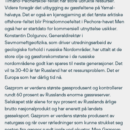
Timano-Pecherskoe-feltet har store ubrukte ressurser.
Videre foregår det utbygging av gassfeltene på Yamal-
halvøya. Det er også en kjensgjerning at det første arktiske
offshore-feltet blir Prirazlomnoefeltet i Pechora-havet Men
også her er startdato for kommersiell utnyttelse usikker.
Konstantin Dolgunov, Generaldirektør i
Sevmorneftgeofizika, som driver utredningsarbeid av
geologiske forhold i russiske Nordområder, har uttalt at de
store olje og gassforekomstene i de russiske
nordområdene godt kan spares til neste generasjoner. Det
vil ta 30-40 år før Russland har et ressursproblem. Det er
Europa som har dårlig tid nå.
Gazprom er verdens største gassprodusent og kontrollerer
rundt 60 prosent av Russlands enorme gassreserver.
Selskapet står alene for syv prosent av Russlands årlige
brutto nasjonalprodukt og har enerett på landets
gasseksport. Gazprom er verdens største produsent av
naturgass og rår over rørledninger som kunne strukket seg
nesten fire ganger rundt jorda ved ekvator. Men Gazprom