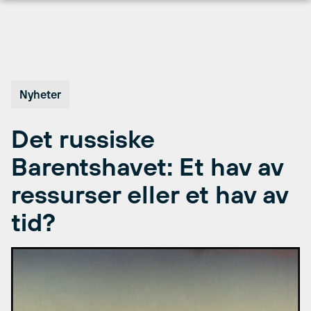
Hopp
til
innhold
Nyheter
Det russiske
Barentshavet: Et hav av
ressurser eller et hav av
tid?