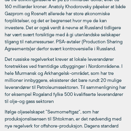
160 milliarder kroner. Anatoly Khodorovsky påpeker at både
Gazprom og Rosneft allerede har store økonomiske
forpliktelser, og det er begrenset hvor mye de kan
investere. Det er også verdt å nevne at Russland tidligere
har vært svært forsiktige med å gi utenlandske selskaper
tilgang til naturressurser. PSA-avtaler (Production Sharing
Agreements)er derfor svært kontroversielle i Russland.
Det russiske regelverket krever at lokale leverandører
foretrekkes ved framtidige utbygginger i Nordområdene. I
hele Murmansk og Arkhangelsk-området, som har tre
millioner innbyggere, eksisterer det bare rundt 20 mulige
leverandører til Petroleumssektoren. Til sammenligning har
for eksempel Rogaland fylke 500 kvalifiserte leverandører
til olje-og gass sektoren
Ifølge oljeselskapet ”Sevmorneftgaz”, som har
produksjonslisensen til Shtokman, er det nødvendig med
nye regelverk for offshore-produksjon. Dagens standard