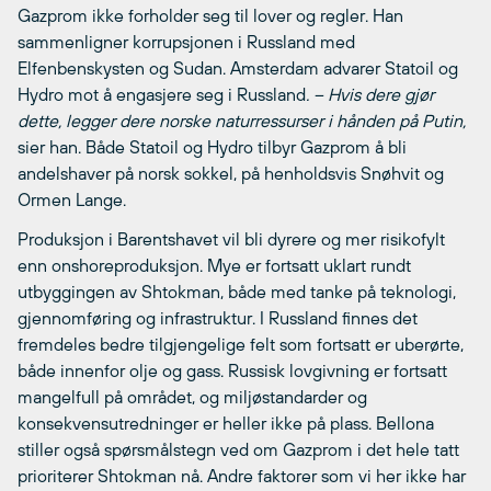
Gazprom ikke forholder seg til lover og regler. Han
sammenligner korrupsjonen i Russland med
Elfenbenskysten og Sudan. Amsterdam advarer Statoil og
Hydro mot å engasjere seg i Russland
. – Hvis dere gjør
dette, legger dere norske naturressurser i hånden på Putin,
sier han. Både Statoil og Hydro tilbyr Gazprom å bli
andelshaver på norsk sokkel, på henholdsvis Snøhvit og
Ormen Lange.
Produksjon i Barentshavet vil bli dyrere og mer risikofylt
enn onshoreproduksjon. Mye er fortsatt uklart rundt
utbyggingen av Shtokman, både med tanke på teknologi,
gjennomføring og infrastruktur. I Russland finnes det
fremdeles bedre tilgjengelige felt som fortsatt er uberørte,
både innenfor olje og gass. Russisk lovgivning er fortsatt
mangelfull på området, og miljøstandarder og
konsekvensutredninger er heller ikke på plass. Bellona
stiller også spørsmålstegn ved om Gazprom i det hele tatt
prioriterer Shtokman nå. Andre faktorer som vi her ikke har