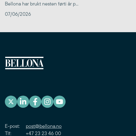
Bellona har brukt nesten førti år p...
07/06/2026
E-post:
post@bellona.no
Tlf: +47 23 23 46 00