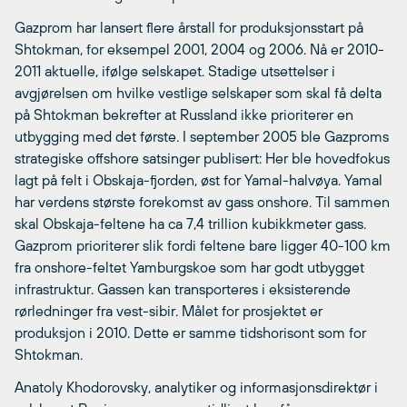
Gazprom har lansert flere årstall for produksjonsstart på
Shtokman, for eksempel 2001, 2004 og 2006. Nå er 2010-
2011 aktuelle, ifølge selskapet. Stadige utsettelser i
avgjørelsen om hvilke vestlige selskaper som skal få delta
på Shtokman bekrefter at Russland ikke prioriterer en
utbygging med det første. I september 2005 ble Gazproms
strategiske offshore satsinger publisert: Her ble hovedfokus
lagt på felt i Obskaja-fjorden, øst for Yamal-halvøya. Yamal
har verdens største forekomst av gass onshore. Til sammen
skal Obskaja-feltene ha ca 7,4 trillion kubikkmeter gass.
Gazprom prioriterer slik fordi feltene bare ligger 40-100 km
fra onshore-feltet Yamburgskoe som har godt utbygget
infrastruktur. Gassen kan transporteres i eksisterende
rørledninger fra vest-sibir. Målet for prosjektet er
produksjon i 2010. Dette er samme tidshorisont som for
Shtokman.
Anatoly Khodorovsky, analytiker og informasjonsdirektør i