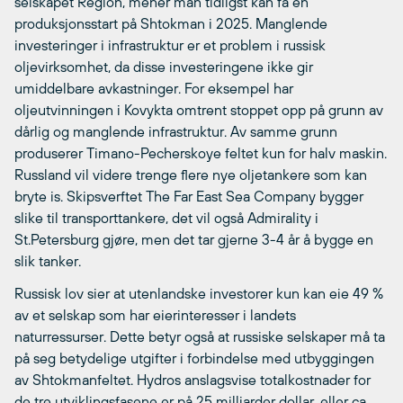
selskapet Region, mener man tidligst kan få en
produksjonsstart på Shtokman i 2025. Manglende
investeringer i infrastruktur er et problem i russisk
oljevirksomhet, da disse investeringene ikke gir
umiddelbare avkastninger. For eksempel har
oljeutvinningen i Kovykta omtrent stoppet opp på grunn av
dårlig og manglende infrastruktur. Av samme grunn
produserer Timano-Pecherskoye feltet kun for halv maskin.
Russland vil videre trenge flere nye oljetankere som kan
bryte is. Skipsverftet The Far East Sea Company bygger
slike til transporttankere, det vil også Admirality i
St.Petersburg gjøre, men det tar gjerne 3-4 år å bygge en
slik tanker.
Russisk lov sier at utenlandske investorer kun kan eie 49 %
av et selskap som har eierinteresser i landets
naturressurser. Dette betyr også at russiske selskaper må ta
på seg betydelige utgifter i forbindelse med utbyggingen
av Shtokmanfeltet. Hydros anslagsvise totalkostnader for
de tre utviklingsfasene er på 25 milliarder dollar, eller ca