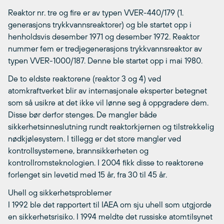
Reaktor nr. tre og fire er av typen VVER-440/179 (1.
generasjons trykkvannsreaktorer) og ble startet opp i
henholdsvis desember 1971 og desember 1972. Reaktor
nummer fem er tredjegenerasjons trykkvannsreaktor av
typen VVER-1000/187. Denne ble startet opp i mai 1980.
De to eldste reaktorene (reaktor 3 og 4) ved
atomkraftverket blir av internasjonale eksperter betegnet
som så usikre at det ikke vil lønne seg å oppgradere dem.
Disse bør derfor stenges. De mangler både
sikkerhetsinneslutning rundt reaktorkjernen og tilstrekkelig
nødkjølesystem. I tillegg er det store mangler ved
kontrollsystemene, brannsikkerheten og
kontrollromsteknologien. I 2004 fikk disse to reaktorene
forlenget sin levetid med 15 år, fra 30 til 45 år.
Uhell og sikkerhetsproblemer
I 1992 ble det rapportert til IAEA om sju uhell som utgjorde
en sikkerhetsrisiko. I 1994 meldte det russiske atomtilsynet