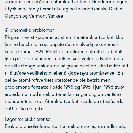
samarbeider også med atomkraft­verkene Gundremmingen
i Tyskland, Penly i Frankrike og de to amerikanske Diablo
Canyon og Vermont Yankee.
Økonomiske problemer
På grunn av at kjøperne av strøm fra atomkraftverket ikke
kunne betale for seg, oppsto det en alvorlig økonomisk
krise i februar 1994. Reaktoroperatørene fikk ikke utbetalt
lønn på flere måneder. Ledelsen ved verket advarte mot at
de ville stenge reaktorene på grunn av at de ikke hadde råd
til å utføre vedlikehold, eller å kjøpe nytt atombrensel. En
del av atomkraftverkets utestående ble betalt, men
problemene fortsatte i både 1995 og 1996. I juni 1996 truet
arbeiderne med streik etter at lønningene igjen var flere
måneder forsinket. Atomkraftverket hadde da utestående
350 milliarder rubel.
Lager for brukt brensel
Brukte brenselselementer fra reaktorene lagres midlertidig