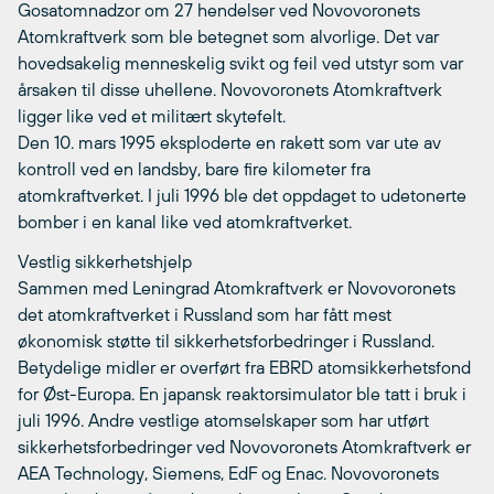
Gosatomnadzor om 27 hendelser ved Novovoronets
Atomkraftverk som ble betegnet som alvorlige. Det var
hovedsakelig menneskelig svikt og feil ved utstyr som var
årsaken til disse uhellene. Novovoronets Atomkraftverk
ligger like ved et militært skytefelt.
Den 10. mars 1995 eksploderte en rakett som var ute av
kontroll ved en landsby, bare fire kilometer fra
atomkraftverket. I juli 1996 ble det oppdaget to udetonerte
bomber i en kanal like ved atomkraftverket.
Vestlig sikkerhetshjelp
Sammen med Leningrad Atomkraftverk er Novovoronets
det atomkraftverket i Russland som har fått mest
økonomisk støtte til sikkerhetsforbedringer i Russland.
Betydelige midler er overført fra EBRD atomsikkerhetsfond
for Øst-Europa. En japansk reaktorsimulator ble tatt i bruk i
juli 1996. Andre vestlige atomselskaper som har utført
sikkerhets­forbedringer ved Novovoronets Atomkraftverk er
AEA Technology, Siemens, EdF og Enac. Novovoronets