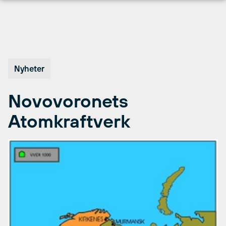
Hopp
til
innhold
Nyheter
Novovoronets
Atomkraftverk