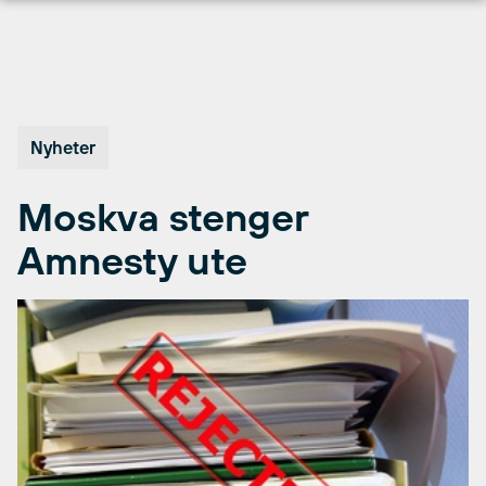
Hopp
til
innhold
Nyheter
Moskva stenger
Amnesty ute