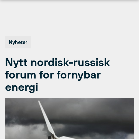
Hopp
til
innhold
Nyheter
Nytt nordisk-russisk
forum for fornybar
energi