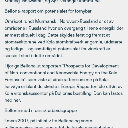
Kraftlag, Ishavskraft, og Sør-Varanger kommune.
Bellona-rapport om potensialet for fornybar
Området rundt Murmansk i Nordvest-Russland er et av
områdene i Russland hvor en overgang til rene energikilder
er mest aktuelt i dag. Dette skyldes først og fremst at
atomreaktorene ved Kola atomkraftverk er gamle, utdaterte
og farlige – og samtidig at potensialet for vindkraft er
spesielt stort i dette området.
I fjor ga Bellona ut rapporten ”Prospects for Development
of Non-conventional and Renewable Energy on the Kola
Peninsula”, som viste at vindkraftressursene på Kola-
halvøya er blant de største i Europa. Rapporten ble utført av
Kola vitenskapssenter på Bellonas bestilling. Den kan lastes
ned her.
Bellona med i russisk arbeidsgruppe
I mars 2007, på initiativ fra Bellona og andre
miljøorganisasjoner, opprettet de lokale myndigheter i