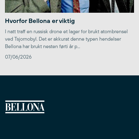
Hvorfor Bellona er viktig
I natt traff en russisk drone et lager for brukt atombrensel
ved Tsjornobyl. Det er akkurat denne typen hendelser
Bellona har brukt nesten førti år p...
07/06/2026