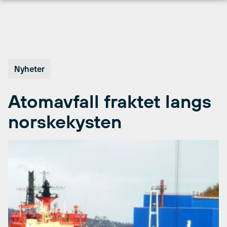
Hopp
til
innhold
Nyheter
Atomavfall fraktet langs
norskekysten