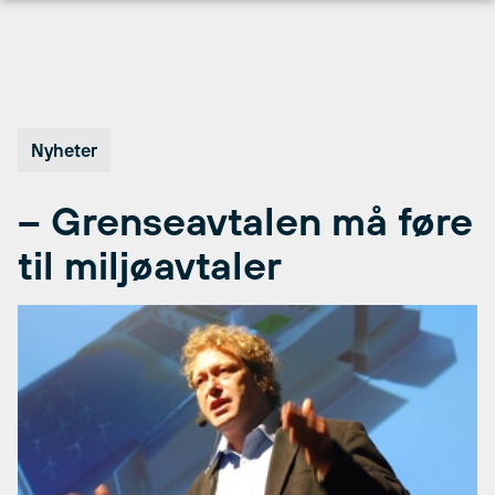
Hopp
til
innhold
Nyheter
– Grenseavtalen må føre
til miljøavtaler