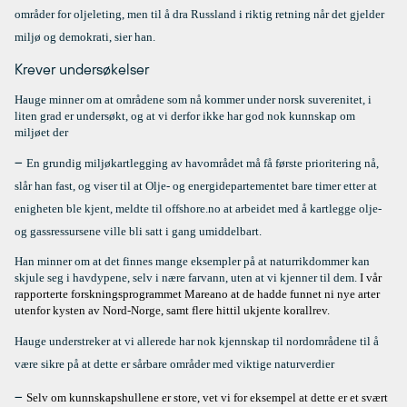
områder for oljeleting, men til å dra Russland i riktig retning når det gjelder
miljø og demokrati, sier han.
Krever undersøkelser
Hauge minner om at områdene som nå kommer under norsk suverenitet, i
liten grad er undersøkt, og at vi derfor ikke har god nok kunnskap om
miljøet der
–
En grundig miljøkartlegging av havområdet må få første prioritering nå,
slår han fast, og viser til at Olje- og energidepartementet bare timer etter at
enigheten ble kjent, meldte til offshore.no
at arbeidet med å kartlegge olje-
og gassressursene ville bli satt i gang umiddelbart.
Han minner om at det finnes mange eksempler på at naturrikdommer kan
skjule seg i havdypene, selv i nære farvann, uten at vi kjenner til dem.
I vår
rapporterte forskningsprogrammet Mareano at de hadde funnet ni nye arter
utenfor kysten av Nord-Norge, samt flere hittil ukjente korallrev.
Hauge understreker at vi allerede har nok kjennskap til nordområdene til å
være sikre på at dette er sårbare områder med viktige naturverdier
–
Selv om kunnskapshullene er store, vet vi for eksempel
at dette er et svært