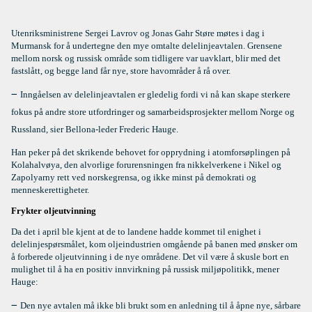
Utenriksministrene Sergei Lavrov og Jonas Gahr Støre møtes i dag i
Murmansk for å undertegne den mye omtalte delelinjeavtalen. Grensene
mellom norsk og russisk område som tidligere var uavklart, blir med det
fastslått, og begge land får nye, store havområder å rå over.
–
Inngåelsen av delelinjeavtalen er gledelig fordi vi nå kan skape sterkere
fokus på andre store utfordringer og samarbeidsprosjekter mellom Norge og
Russland, sier Bellona-leder Frederic Hauge.
Han peker på det skrikende behovet for opprydning i atomforsøplingen på
Kolahalvøya, den alvorlige forurensningen fra nikkelverkene i Nikel og
Zapolyarny rett ved norskegrensa, og ikke minst på demokrati og
menneskerettigheter.
Frykter oljeutvinning
Da det i april ble kjent at de to landene hadde kommet til enighet i
delelinjespørsmålet, kom oljeindustrien omgående på banen med ønsker om
å forberede oljeutvinning i de nye områdene. Det vil være å skusle bort en
mulighet til å ha en positiv innvirkning på russisk miljøpolitikk, mener
Hauge:
–
Den nye avtalen må ikke bli brukt som en anledning til å åpne nye, sårbare