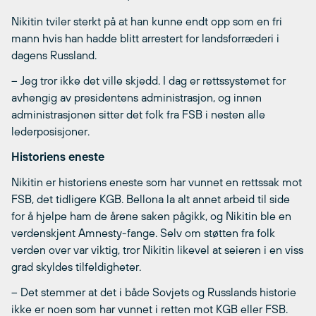
Nikitin tviler sterkt på at han kunne endt opp som en fri
mann hvis han hadde blitt arrestert for landsforræderi i
dagens Russland.
– Jeg tror ikke det ville skjedd. I dag er rettssystemet for
avhengig av presidentens administrasjon, og innen
administrasjonen sitter det folk fra FSB i nesten alle
lederposisjoner.
Historiens eneste
Nikitin er historiens eneste som har vunnet en rettssak mot
FSB, det tidligere KGB. Bellona la alt annet arbeid til side
for å hjelpe ham de årene saken pågikk, og Nikitin ble en
verdenskjent Amnesty-fange. Selv om støtten fra folk
verden over var viktig, tror Nikitin likevel at seieren i en viss
grad skyldes tilfeldigheter.
– Det stemmer at det i både Sovjets og Russlands historie
ikke er noen som har vunnet i retten mot KGB eller FSB.