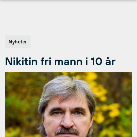
Hopp
til
innhold
Nyheter
Nikitin fri mann i 10 år