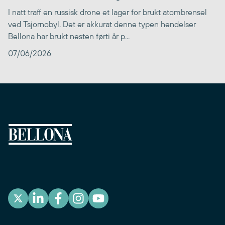
I natt traff en russisk drone et lager for brukt atombrensel
ved Tsjornobyl. Det er akkurat denne typen hendelser
Bellona har brukt nesten førti år p...
07/06/2026