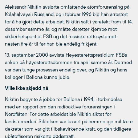
Aleksandr Nikitin avslørte omfattende atomforurensing på
Kolahalvøya i Russland, og i februar 1996 ble han arrestert
for å ha gjort dette arbeidet. Nikitin satt i varetekt fram til 14.
desember samme år, og måtte deretter kjempe mot
sikkerhetspolitiet FSB og det russiske rettssystemet i
nesten fire år til før han ble endelig frikjent.
13. september 2000 avviste Høyesterettspresidium FSBs
anken på høyesterettsdommen fra april samme år. Dermed
var den tunge prosessen endelig over, og Nikitin og hans
kolleger i Bellona kunne juble.
Ville ikke skjedd nå
Nikitin begynte å jobbe for Bellona i 1994, i forbindelse
med en rapport om den radioaktive forurensingen i
Nordflåten. For dette arbeidet ble Nikitin siktet for
landsforræderi. Siktelsen var basert på hemmelige militære
dekreter som var gitt tilbakevirkende kraft, og den tidligere
ubåtoffiseren risikerte dødsstraff.